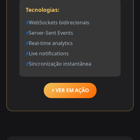
Tecnologias:
WebSockets bidirecionais
Server-Sent Events
Real-time analytics
Live notifications
Sincronização instantânea
⚡ VER EM AÇÃO