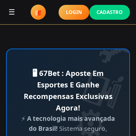
☰
LOGIN
CADASTRO
🖥 67Bet : Aposte Em
Esportes E Ganhe
Recompensas Exclusivas
Agora!
⚡
A tecnologia mais avançada
do Brasil!
Sistema seguro,