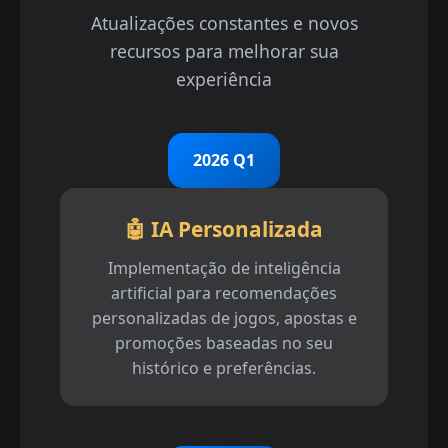
Atualizações constantes e novos
recursos para melhorar sua
experiência
2026 Q1
🤖 IA Personalizada
Implementação de inteligência
artificial para recomendações
personalizadas de jogos, apostas e
promoções baseadas no seu
histórico e preferências.