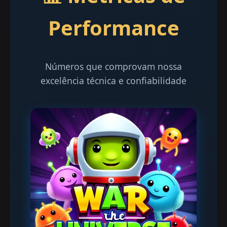
Performance
Números que comprovam nossa
excelência técnica e confiabilidade