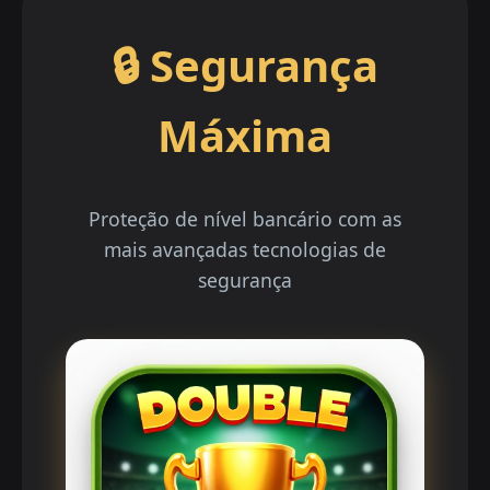
🔒 Segurança
Máxima
Proteção de nível bancário com as
mais avançadas tecnologias de
segurança