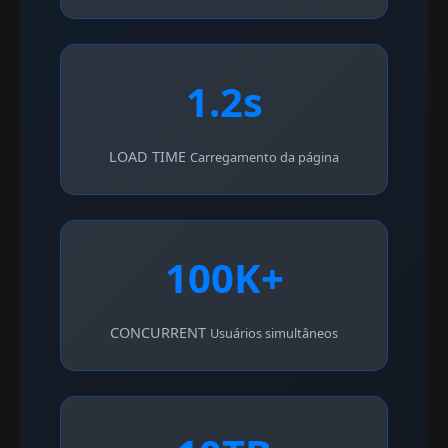
1.2s
LOAD TIME
Carregamento da página
100K+
CONCURRENT
Usuários simultâneos