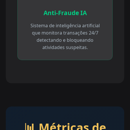
Anti-Fraude IA
Sistema de inteligência artificial
que monitora transações 24/7
detectando e bloqueando
atividades suspeitas.
📊 Métricas de