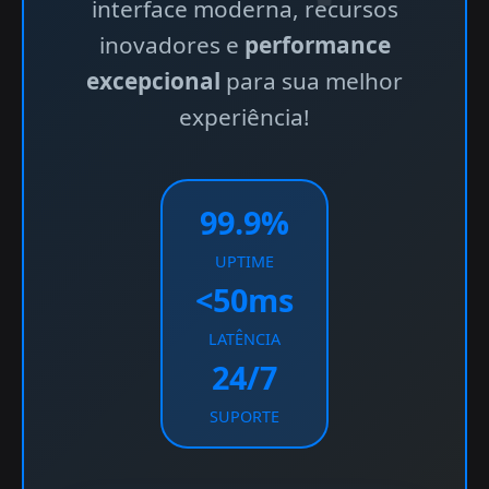
interface moderna, recursos
inovadores e
performance
excepcional
para sua melhor
experiência!
99.9%
UPTIME
<50ms
LATÊNCIA
24/7
SUPORTE