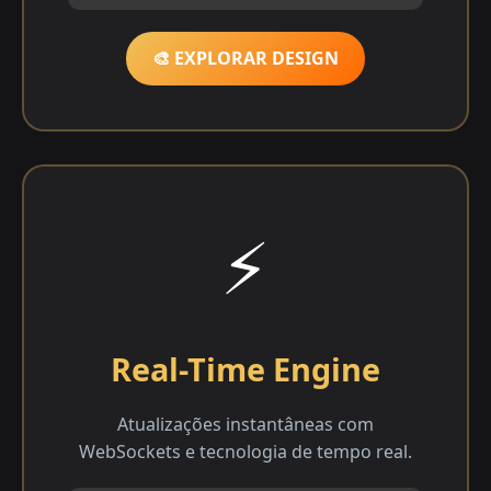
🎨 EXPLORAR DESIGN
⚡
Real-Time Engine
Atualizações instantâneas com
WebSockets e tecnologia de tempo real.