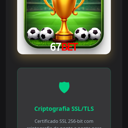
🛡️
Criptografia SSL/TLS
Certificado SSL 256-bit com