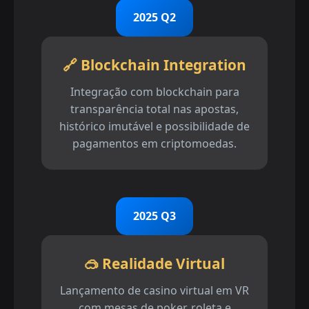
2025 Q2
🔗 Blockchain Integration
Integração com blockchain para
transparência total nas apostas,
histórico imutável e possibilidade de
pagamentos em criptomoedas.
2025 Q3
🥽 Realidade Virtual
Lançamento de casino virtual em VR
com mesas de poker, roleta e