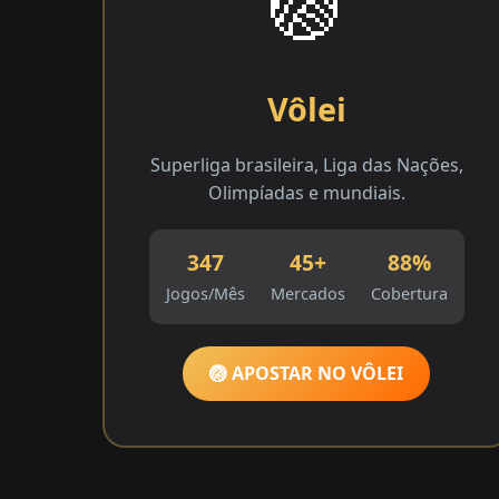
🏐
Vôlei
Superliga brasileira, Liga das Nações,
Olimpíadas e mundiais.
347
45+
88%
Jogos/Mês
Mercados
Cobertura
🏐 APOSTAR NO VÔLEI