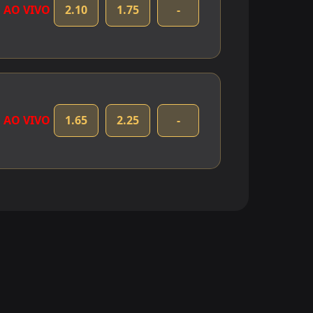
 AO VIVO
2.10
1.75
-
 AO VIVO
1.65
2.25
-