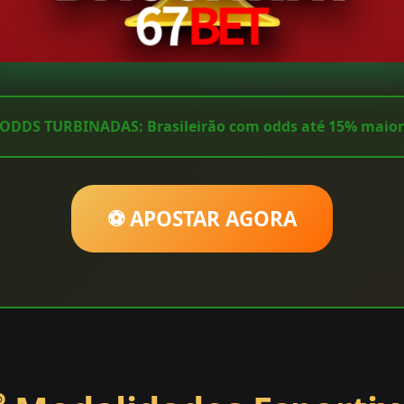
ODDS TURBINADAS:
Brasileirão com odds até 15% maior
⚽ APOSTAR AGORA