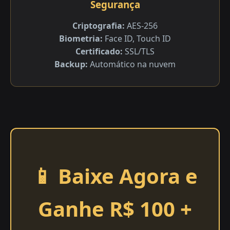
Segurança
Criptografia:
AES-256
Biometria:
Face ID, Touch ID
Certificado:
SSL/TLS
Backup:
Automático na nuvem
📱 Baixe Agora e
Ganhe R$ 100 +