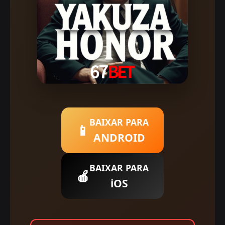
BAIXAR PARA
📱
ANDROID
BAIXAR PARA
🍎
iOS