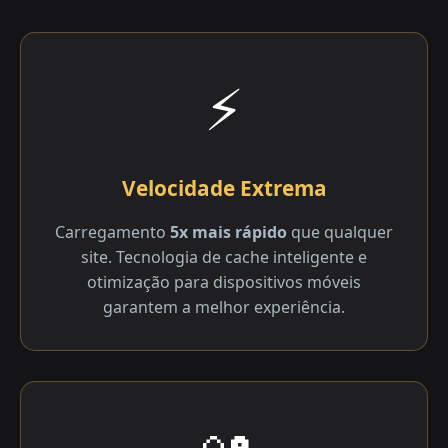
⚡
Velocidade Extrema
Carregamento
5x mais rápido
que qualquer
site. Tecnologia de cache inteligente e
otimização para dispositivos móveis
garantem a melhor experiência.