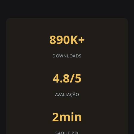
890K+
DOWNLOADS
4.8/5
AVALIAÇÃO
2min
SAQUE PIX