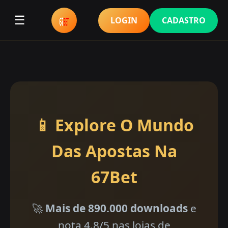
☰
LOGIN
CADASTRO
📱 Explore O Mundo
Das Apostas Na
67Bet
🚀
Mais de 890.000 downloads
e
nota 4.8/5 nas lojas de