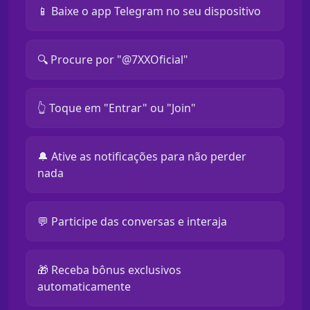
📱 Baixe o app Telegram no seu dispositivo
🔍 Procure por "@7XXOficial"
👆 Toque em "Entrar" ou "Join"
🔔 Ative as notificações para não perder
nada
💬 Participe das conversas e interaja
🎁 Receba bônus exclusivos
automaticamente