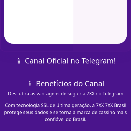
📱 Canal Oficial no Telegram!
📱 Benefícios do Canal
Descubra as vantagens de seguir a 7XX no Telegram
Com tecnologia SSL de última geração, a 7XX 7XX Brasil
protege seus dados e se torna a marca de cassino mais
confiável do Brasil.