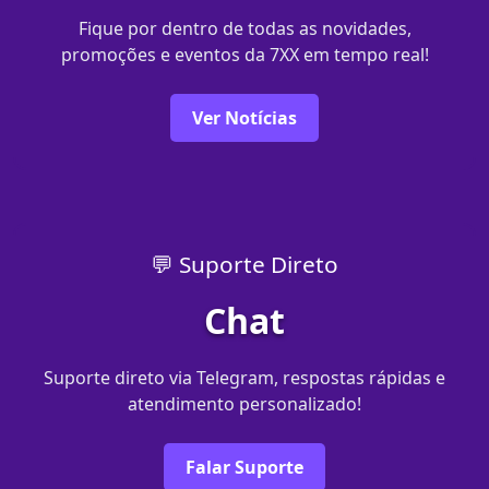
Fique por dentro de todas as novidades,
promoções e eventos da 7XX em tempo real!
Ver Notícias
💬 Suporte Direto
Chat
Suporte direto via Telegram, respostas rápidas e
atendimento personalizado!
Falar Suporte