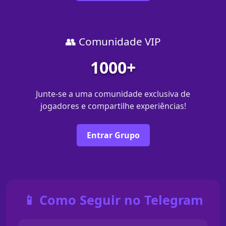
👥 Comunidade VIP
1000+
Junte-se a uma comunidade exclusiva de
jogadores e compartilhe experiências!
Entrar Grupo
📱 Como Seguir no Telegram