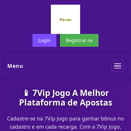
Login
Registrar-se
Menu
📱 7Vip Jogo A Melhor
Plataforma de Apostas
Cadastre-se na 7Vip Jogo para ganhar bônus no
cadastro e em cada recarga. Com a 7Vip Jogo,