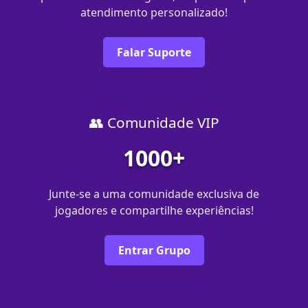
atendimento personalizado!
Falar Suporte
👥 Comunidade VIP
1000+
Junte-se a uma comunidade exclusiva de
jogadores e compartilhe experiências!
Entrar Grupo