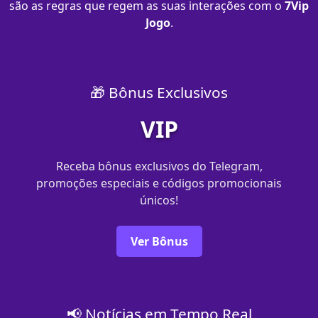
são as regras que regem as suas interações com o
7Vip
Jogo
.
🎁 Bônus Exclusivos
VIP
Receba bônus exclusivos do Telegram,
promoções especiais e códigos promocionais
únicos!
Ver Bônus
📢 Notícias em Tempo Real