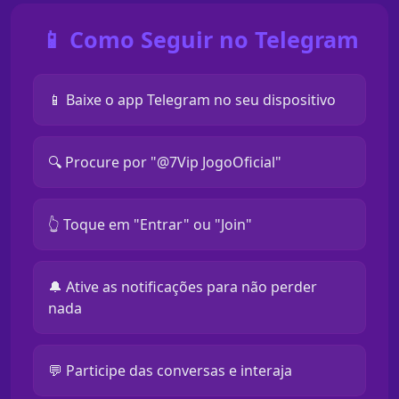
📱 Como Seguir no Telegram
📱 Baixe o app Telegram no seu dispositivo
🔍 Procure por "@7Vip JogoOficial"
👆 Toque em "Entrar" ou "Join"
🔔 Ative as notificações para não perder
nada
💬 Participe das conversas e interaja