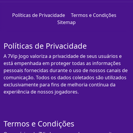
Políticas de Privacidade
Termos e Condições
Sitemap
Políticas de Privacidade
A 7Vip Jogo valoriza a privacidade de seus usuários e
está empenhada em proteger todas as informações
pessoais fornecidas durante o uso de nossos canais de
comunicação. Todos os dados coletados são utilizados
exclusivamente para fins de melhoria contínua da
experiência de nossos jogadores.
Termos e Condições