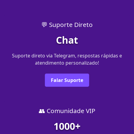
💬 Suporte Direto
Chat
Suporte direto via Telegram, respostas rápidas e
atendimento personalizado!
Falar Suporte
👥 Comunidade VIP
1000+