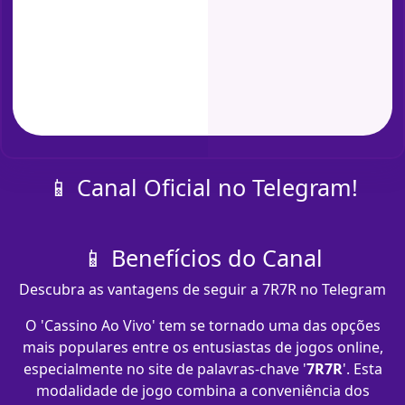
📱 Canal Oficial no Telegram!
📱 Benefícios do Canal
Descubra as vantagens de seguir a 7R7R no Telegram
O 'Cassino Ao Vivo' tem se tornado uma das opções
mais populares entre os entusiastas de jogos online,
especialmente no site de palavras-chave '
7R7R
'. Esta
modalidade de jogo combina a conveniência dos