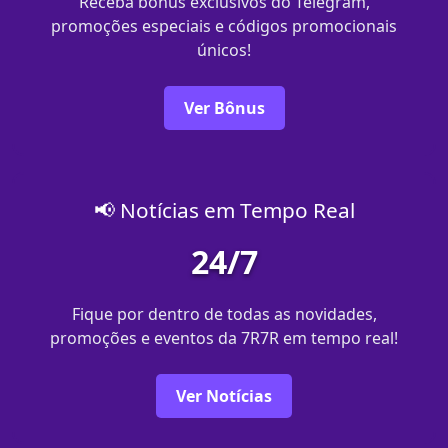
Receba bônus exclusivos do Telegram,
promoções especiais e códigos promocionais
únicos!
Ver Bônus
📢 Notícias em Tempo Real
24/7
Fique por dentro de todas as novidades,
promoções e eventos da 7R7R em tempo real!
Ver Notícias