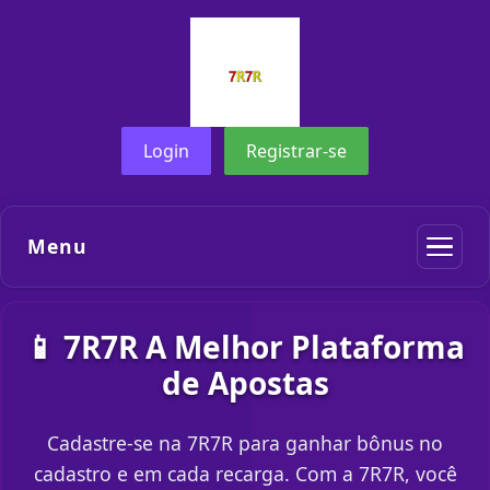
Login
Registrar-se
Menu
📱 7R7R A Melhor Plataforma
de Apostas
Cadastre-se na 7R7R para ganhar bônus no
cadastro e em cada recarga. Com a 7R7R, você