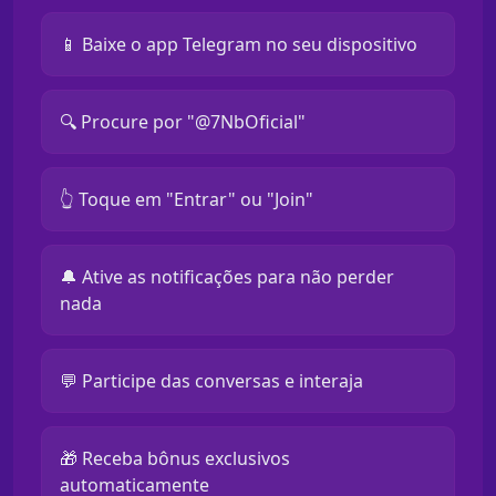
📱 Baixe o app Telegram no seu dispositivo
🔍 Procure por "@7NbOficial"
👆 Toque em "Entrar" ou "Join"
🔔 Ative as notificações para não perder
nada
💬 Participe das conversas e interaja
🎁 Receba bônus exclusivos
automaticamente