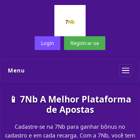
Login
Registrar-se
Menu
📱 7Nb A Melhor Plataforma
de Apostas
Cadastre-se na 7Nb para ganhar bônus no
cadastro e em cada recarga. Com a 7Nb, você tem