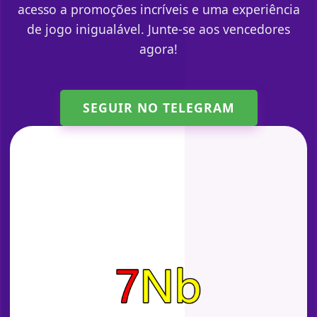
acesso a promoções incríveis e uma experiência
de jogo inigualável. Junte-se aos vencedores
agora!
SEGUIR NO TELEGRAM