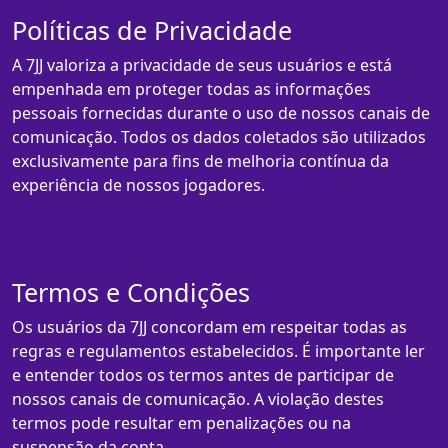
Políticas de Privacidade
A 7JJ valoriza a privacidade de seus usuários e está
empenhada em proteger todas as informações
pessoais fornecidas durante o uso de nossos canais de
comunicação. Todos os dados coletados são utilizados
exclusivamente para fins de melhoria contínua da
experiência de nossos jogadores.
Termos e Condições
Os usuários da 7JJ concordam em respeitar todas as
regras e regulamentos estabelecidos. É importante ler
e entender todos os termos antes de participar de
nossos canais de comunicação. A violação destes
termos pode resultar em penalizações ou na
suspensão da conta.