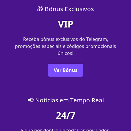
🎁 Bônus Exclusivos
VIP
Receba bônus exclusivos do Telegram,
promoções especiais e códigos promocionais
únicos!
Ver Bônus
📢 Notícias em Tempo Real
24/7
Fique por dentro de todas as novidades,