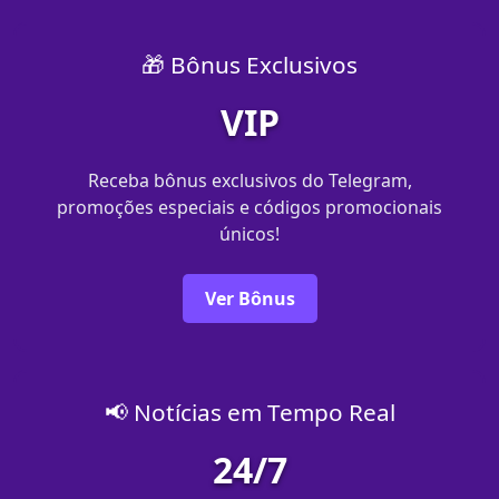
🎁 Bônus Exclusivos
VIP
Receba bônus exclusivos do Telegram,
promoções especiais e códigos promocionais
únicos!
Ver Bônus
📢 Notícias em Tempo Real
24/7