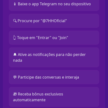
📱 Baixe o app Telegram no seu dispositivo
🔍 Procure por "@7HHOficial"
👆 Toque em "Entrar" ou "Join"
🔔 Ative as notificações para não perder
nada
💬 Participe das conversas e interaja
🎁 Receba bônus exclusivos
automaticamente