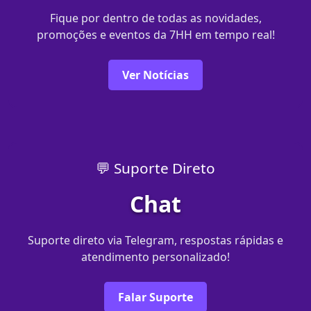
Fique por dentro de todas as novidades,
promoções e eventos da 7HH em tempo real!
Ver Notícias
💬 Suporte Direto
Chat
Suporte direto via Telegram, respostas rápidas e
atendimento personalizado!
Falar Suporte