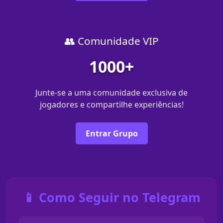
👥 Comunidade VIP
1000+
Junte-se a uma comunidade exclusiva de
jogadores e compartilhe experiências!
Entrar Grupo
📱 Como Seguir no Telegram