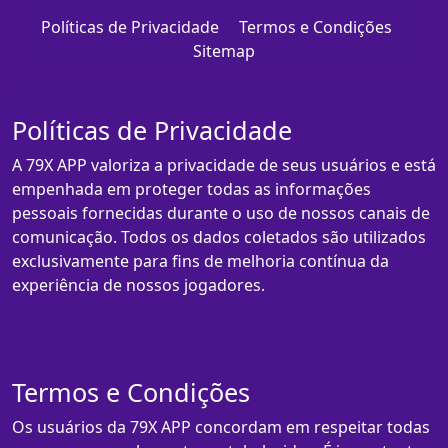
Políticas de Privacidade
Termos e Condições
Sitemap
Políticas de Privacidade
A 79X APP valoriza a privacidade de seus usuários e está
empenhada em proteger todas as informações
pessoais fornecidas durante o uso de nossos canais de
comunicação. Todos os dados coletados são utilizados
exclusivamente para fins de melhoria contínua da
experiência de nossos jogadores.
Termos e Condições
Os usuários da 79X APP concordam em respeitar todas