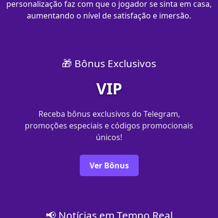
personalização faz com que o jogador se sinta em casa,
aumentando o nível de satisfação e imersão.
🎁 Bônus Exclusivos
VIP
Receba bônus exclusivos do Telegram,
promoções especiais e códigos promocionais
únicos!
Ver Bônus
📢 Notícias em Tempo Real