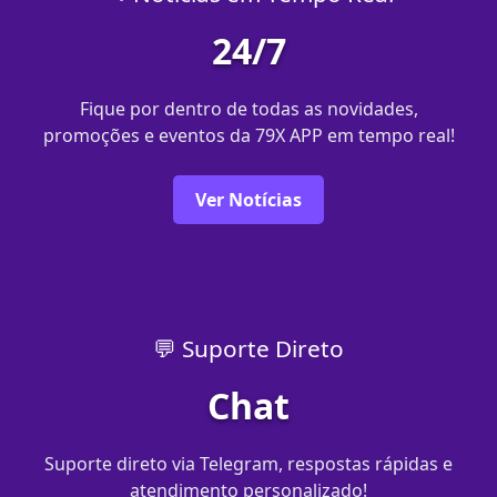
24/7
Fique por dentro de todas as novidades,
promoções e eventos da 79X APP em tempo real!
Ver Notícias
💬 Suporte Direto
Chat
Suporte direto via Telegram, respostas rápidas e
atendimento personalizado!