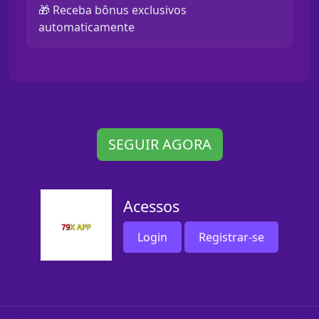
🎁 Receba bônus exclusivos
automaticamente
SEGUIR AGORA
Acessos
Login
Registrar-se