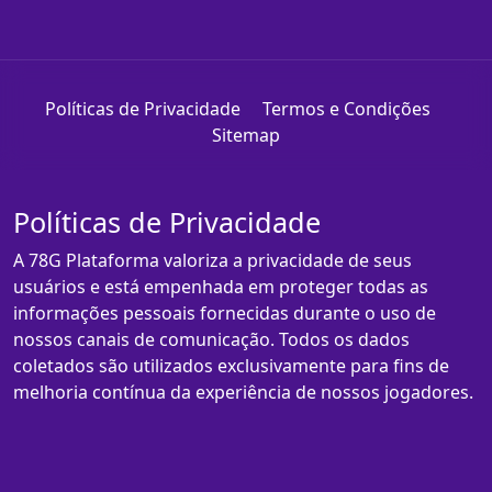
Políticas de Privacidade
Termos e Condições
Sitemap
Políticas de Privacidade
A 78G Plataforma valoriza a privacidade de seus
usuários e está empenhada em proteger todas as
informações pessoais fornecidas durante o uso de
nossos canais de comunicação. Todos os dados
coletados são utilizados exclusivamente para fins de
melhoria contínua da experiência de nossos jogadores.