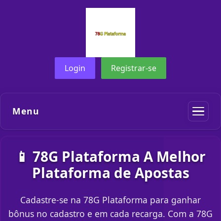
Login
Registrar-se
Menu
📱 78G Plataforma A Melhor
Plataforma de Apostas
Cadastre-se na 78G Plataforma para ganhar
bônus no cadastro e em cada recarga. Com a 78G