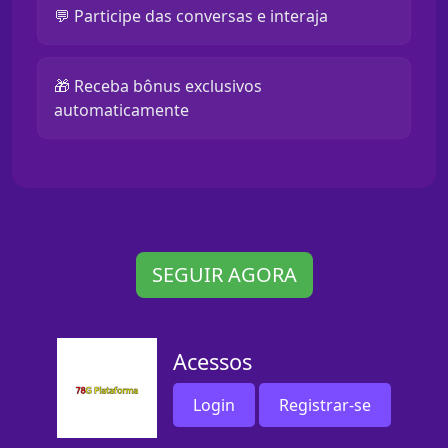
💬 Participe das conversas e interaja
🎁 Receba bônus exclusivos
automaticamente
SEGUIR AGORA
Acessos
Login
Registrar-se