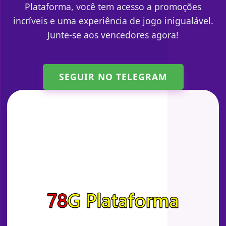
Plataforma, você tem acesso a promoções
incríveis e uma experiência de jogo inigualável.
Junte-se aos vencedores agora!
SEGUIR NO TELEGRAM