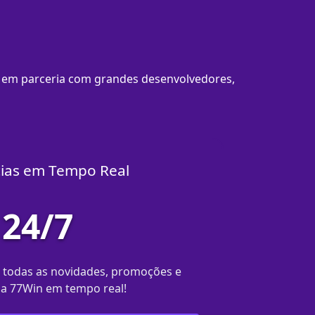
o, em parceria com grandes desenvolvedores,
cias em Tempo Real
24/7
e todas as novidades, promoções e
a 77Win em tempo real!