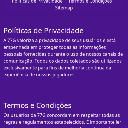
Políticas de Privacidade
Termos e Condições
Sitemap
Políticas de Privacidade
A 77G valoriza a privacidade de seus usuários e está
empenhada em proteger todas as informações
pessoais fornecidas durante o uso de nossos canais de
comunicação. Todos os dados coletados são utilizados
exclusivamente para fins de melhoria contínua da
experiência de nossos jogadores.
Termos e Condições
Os usuários da 77G concordam em respeitar todas as
regras e regulamentos estabelecidos. É importante ler