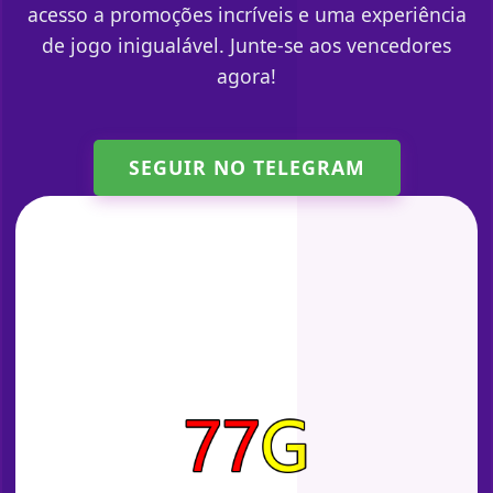
acesso a promoções incríveis e uma experiência
de jogo inigualável. Junte-se aos vencedores
agora!
SEGUIR NO TELEGRAM