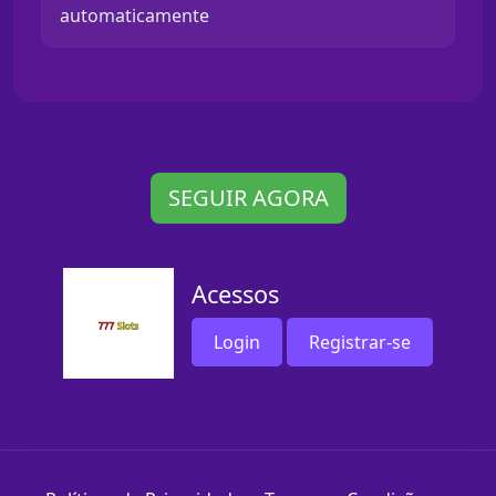
automaticamente
SEGUIR AGORA
Acessos
Login
Registrar-se