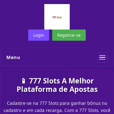
Login
Registrar-se
Menu
📱 777 Slots A Melhor
Plataforma de Apostas
Cadastre-se na 777 Slots para ganhar bônus no
cadastro e em cada recarga. Com a 777 Slots, você