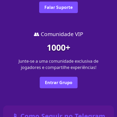
Falar Suporte
👥 Comunidade VIP
1000+
Junte-se a uma comunidade exclusiva de
jogadores e compartilhe experiências!
Entrar Grupo
📱 Como Seguir no Telegram