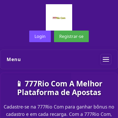
Login
Registrar-se
Menu
📱 777Rio Com A Melhor
Plataforma de Apostas
Cadastre-se na 777Rio Com para ganhar bônus no
cadastro e em cada recarga. Com a 777Rio Com,