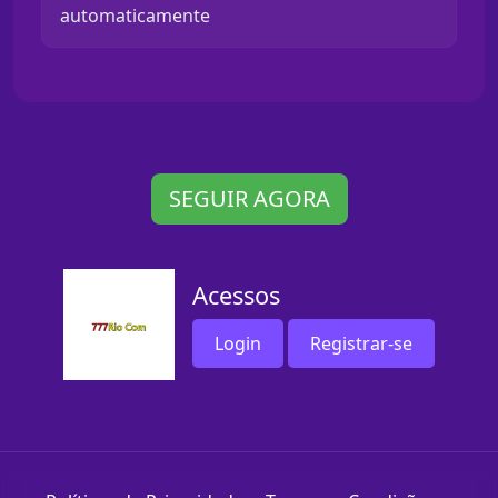
automaticamente
SEGUIR AGORA
Acessos
Login
Registrar-se