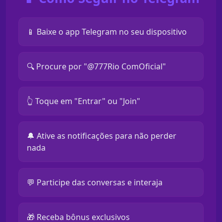
📱 Baixe o app Telegram no seu dispositivo
🔍 Procure por "@777Rio ComOficial"
👆 Toque em "Entrar" ou "Join"
🔔 Ative as notificações para não perder
nada
💬 Participe das conversas e interaja
🎁 Receba bônus exclusivos