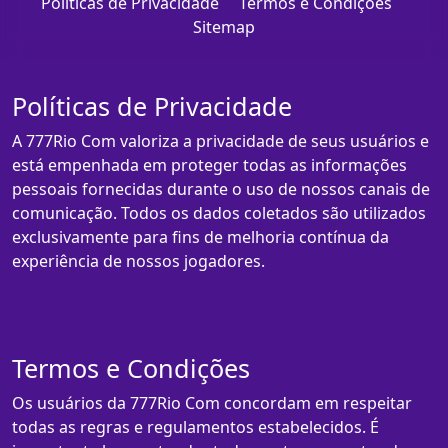
Políticas de Privacidade
Termos e Condições
Sitemap
Políticas de Privacidade
A 777Rio Com valoriza a privacidade de seus usuários e
está empenhada em proteger todas as informações
pessoais fornecidas durante o uso de nossos canais de
comunicação. Todos os dados coletados são utilizados
exclusivamente para fins de melhoria contínua da
experiência de nossos jogadores.
Termos e Condições
Os usuários da 777Rio Com concordam em respeitar
todas as regras e regulamentos estabelecidos. É