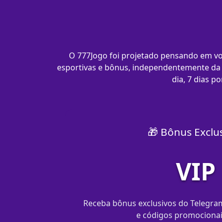
O 777Jogo foi projetado pensando em voc
esportivas e bônus, independentemente da s
dia, 7 dias 
🎁 Bônus Exclu
VIP
Receba bônus exclusivos do Telegra
e códigos promocionai