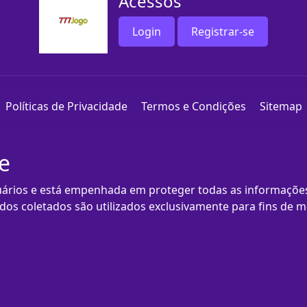
Acessos
Login
Registrar-se
Políticas de Privacidade
Termos e Condições
Sitemap
de
suários e está empenhada em proteger todas as informaçõe
os coletados são utilizados exclusivamente para fins de m