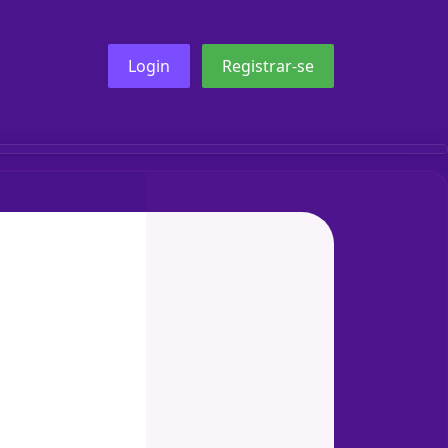
Login
Registrar-se