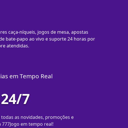
res caça-níqueis, jogos de mesa, apostas
de bate-papo ao vivo e suporte 24 horas por
re atendidas.
cias em Tempo Real
24/7
e todas as novidades, promoções e
a 777Jogo em tempo real!