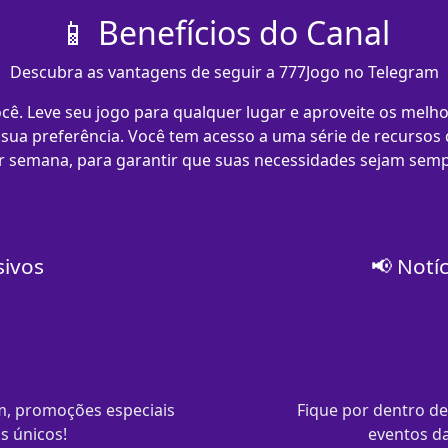
📱 Benefícios do Canal
Descubra as vantagens de seguir a 777Jogo no Telegram
ê. Leve seu jogo para qualquer lugar e aproveite os melho
ua preferência. Você tem acesso a uma série de recursos 
por semana, para garantir que suas necessidades sejam semp
sivos
📢 Notí
m, promoções especiais
Fique por dentro d
s únicos!
eventos d