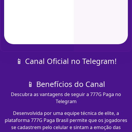
📱 Canal Oficial no Telegram!
📱 Benefícios do Canal
Descubra as vantagens de seguir a 777G Paga no
Telegram
Desenvolvida por uma equipe técnica de elite, a
plataforma 777G Paga Brasil permite que os jogadores
se cadastrem pelo celular e sintam a emoção das