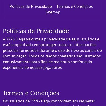
Políticas de Privacidade
Termos e Condições
Sitemap
Políticas de Privacidade
A 777G Paga valoriza a privacidade de seus usuários e
está empenhada em proteger todas as informações
pessoais fornecidas durante o uso de nossos canais de
comunicação. Todos os dados coletados são utilizados
exclusivamente para fins de melhoria contínua da
experiência de nossos jogadores.
Termos e Condições
Os usuários da 777G Paga concordam em respeitar