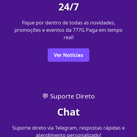
24/7
Fique por dentro de todas as novidades,
promoções e eventos da 777G Paga em tempo
real!
Ver Notícias
💬 Suporte Direto
Chat
Suporte direto via Telegram, respostas rápidas e
atendimento personalizado!