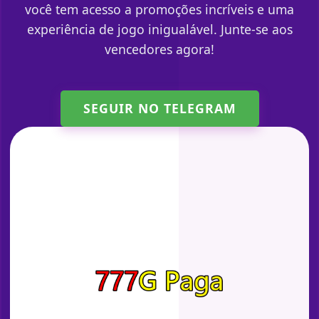
você tem acesso a promoções incríveis e uma
experiência de jogo inigualável. Junte-se aos
vencedores agora!
SEGUIR NO TELEGRAM