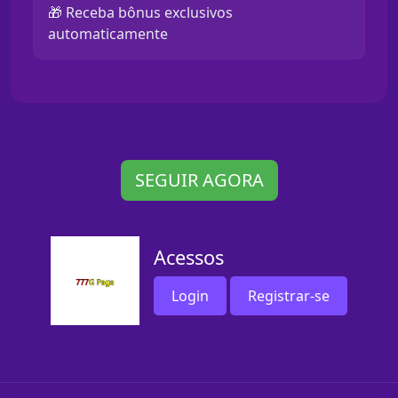
🎁 Receba bônus exclusivos
automaticamente
SEGUIR AGORA
Acessos
Login
Registrar-se