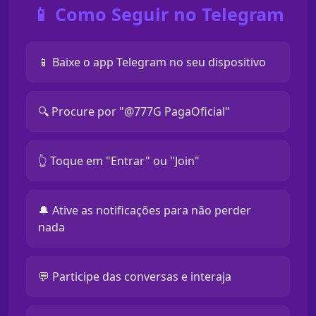
📱 Como Seguir no Telegram
📱 Baixe o app Telegram no seu dispositivo
🔍 Procure por "@777G PagaOficial"
👆 Toque em "Entrar" ou "Join"
🔔 Ative as notificações para não perder
nada
💬 Participe das conversas e interaja