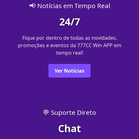
📢 Notícias em Tempo Real
24/7
Fique por dentro de todas as novidades,
promoções e eventos da 777CC Win APP em
tempo real!
Ver Notícias
💬 Suporte Direto
Chat