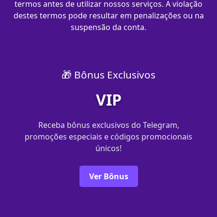
termos antes de utilizar nossos serviços. A violação
destes termos pode resultar em penalizações ou na
suspensão da conta.
🎁 Bônus Exclusivos
VIP
Receba bônus exclusivos do Telegram,
promoções especiais e códigos promocionais
únicos!
Ver Bônus