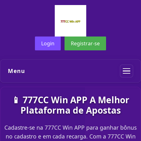
Login
Registrar-se
Menu
📱 777CC Win APP A Melhor
Plataforma de Apostas
Cadastre-se na 777CC Win APP para ganhar bônus
no cadastro e em cada recarga. Com a 777CC Win