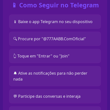
📱 Como Seguir no Telegram
📱 Baixe o app Telegram no seu dispositivo
🔍 Procure por "@777AABB.ComOficial"
👆 Toque em "Entrar" ou "Join"
🔔 Ative as notificações para não perder
nada
💬 Participe das conversas e interaja