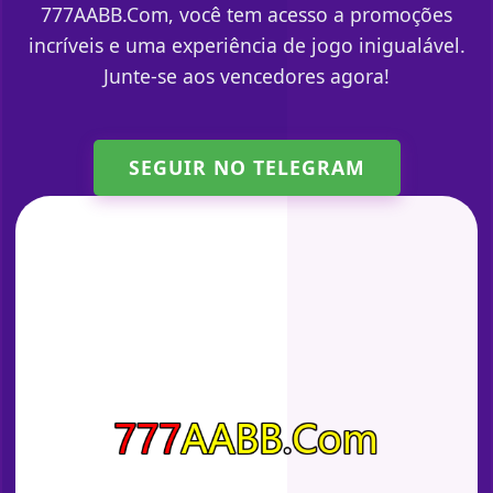
777AABB.Com, você tem acesso a promoções
incríveis e uma experiência de jogo inigualável.
Junte-se aos vencedores agora!
SEGUIR NO TELEGRAM