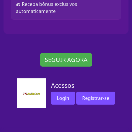
🎁 Receba bônus exclusivos
automaticamente
SEGUIR AGORA
Acessos
Login
Registrar-se