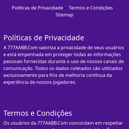
Políticas de Privacidade
Termos e Condições
Sitemap
Políticas de Privacidade
A 777AABB.Com valoriza a privacidade de seus usuários
e está empenhada em proteger todas as informações
pessoais fornecidas durante o uso de nossos canais de
comunicação. Todos os dados coletados são utilizados
exclusivamente para fins de melhoria contínua da
experiência de nossos jogadores.
Termos e Condições
Os usuários da 777AABB.Com concordam em respeitar