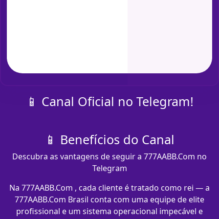
📱 Canal Oficial no Telegram!
📱 Benefícios do Canal
Descubra as vantagens de seguir a 777AABB.Com no
Telegram
Na 777AABB.Com , cada cliente é tratado como rei — a
777AABB.Com Brasil conta com uma equipe de elite
profissional e um sistema operacional impecável e