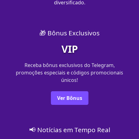
diversificado.
🎁 Bônus Exclusivos
VIP
Receba bônus exclusivos do Telegram,
promoções especiais e códigos promocionais
únicos!
Ver Bônus
📢 Notícias em Tempo Real