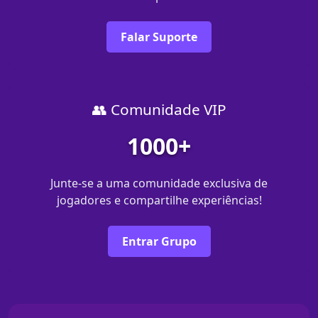
Falar Suporte
👥 Comunidade VIP
1000+
Junte-se a uma comunidade exclusiva de
jogadores e compartilhe experiências!
Entrar Grupo