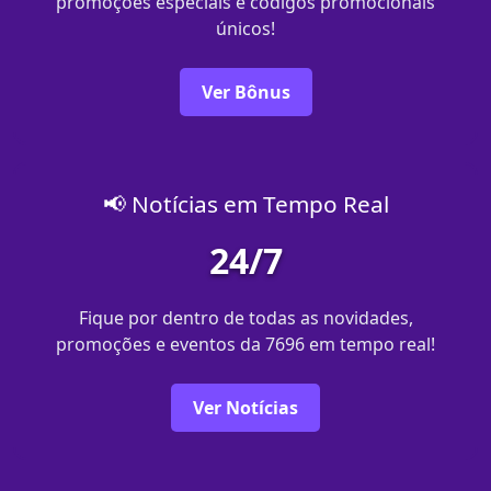
promoções especiais e códigos promocionais
únicos!
Ver Bônus
📢 Notícias em Tempo Real
24/7
Fique por dentro de todas as novidades,
promoções e eventos da 7696 em tempo real!
Ver Notícias