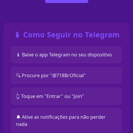
📱 Como Seguir no Telegram
📱 Baixe o app Telegram no seu dispositivo
🔍 Procure por "@718BrOficial"
👆 Toque em "Entrar" ou "Join"
🔔 Ative as notificações para não perder
nada