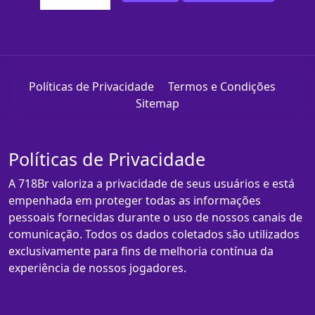
Políticas de Privacidade
Termos e Condições
Sitemap
Políticas de Privacidade
A 718Br valoriza a privacidade de seus usuários e está
empenhada em proteger todas as informações
pessoais fornecidas durante o uso de nossos canais de
comunicação. Todos os dados coletados são utilizados
exclusivamente para fins de melhoria contínua da
experiência de nossos jogadores.