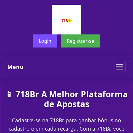
Login
Registrar-se
Menu
📱 718Br A Melhor Plataforma
de Apostas
Cadastre-se na 718Br para ganhar bônus no
cadastro e em cada recarga. Com a 718Br, você