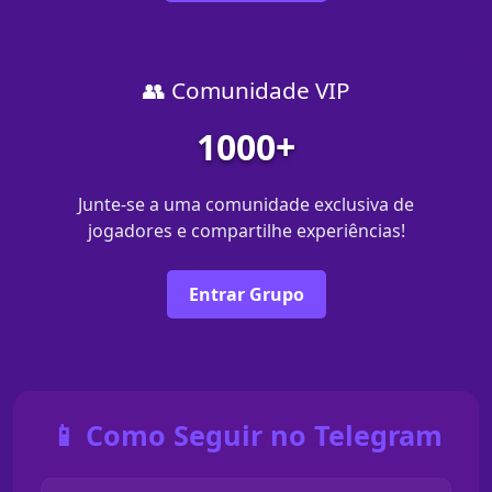
👥 Comunidade VIP
1000+
Junte-se a uma comunidade exclusiva de
jogadores e compartilhe experiências!
Entrar Grupo
📱 Como Seguir no Telegram