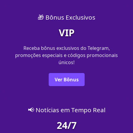
🎁 Bônus Exclusivos
VIP
Receba bônus exclusivos do Telegram,
promoções especiais e códigos promocionais
únicos!
Ver Bônus
📢 Notícias em Tempo Real
24/7