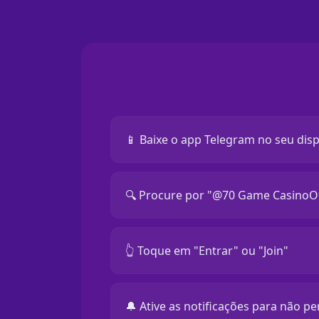
📱 Baixe o app Telegram no seu disp
🔍 Procure por "@70 Game CasinoOf
👆 Toque em "Entrar" ou "Join"
🔔 Ative as notificações para não p