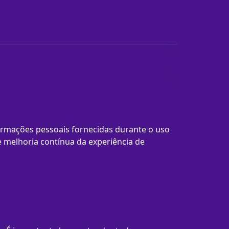
ormações pessoais fornecidas durante o uso
e melhoria contínua da experiência de