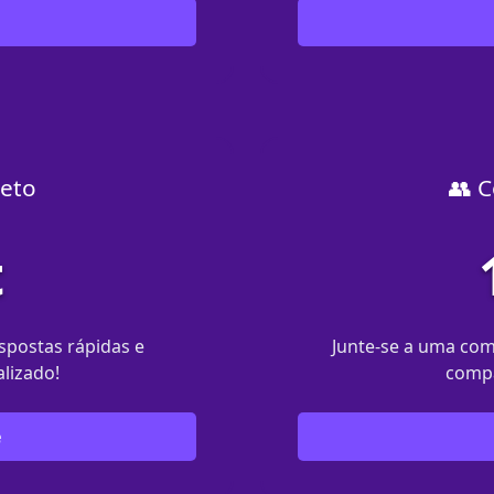
reto
👥 
t
espostas rápidas e
Junte-se a uma com
lizado!
compa
e