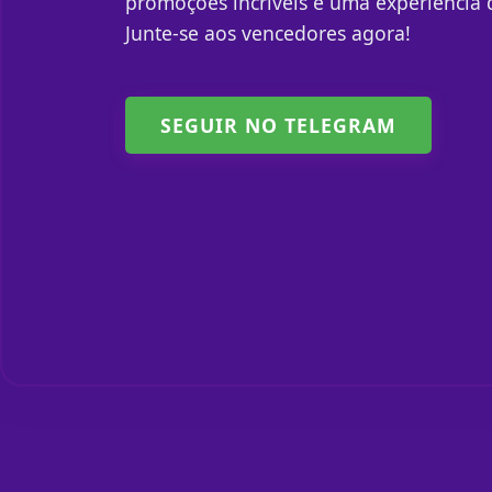
promoções incríveis e uma experiência d
Junte-se aos vencedores agora!
SEGUIR NO TELEGRAM