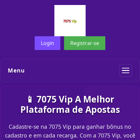
Login
Registrar-se
Menu
📱 7075 Vip A Melhor
Plataforma de Apostas
Cadastre-se na 7075 Vip para ganhar bônus no
cadastro e em cada recarga. Com a 7075 Vip, você