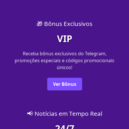
🎁 Bônus Exclusivos
VIP
Receba bônus exclusivos do Telegram,
promoções especiais e códigos promocionais
únicos!
Ver Bônus
📢 Notícias em Tempo Real
24/7