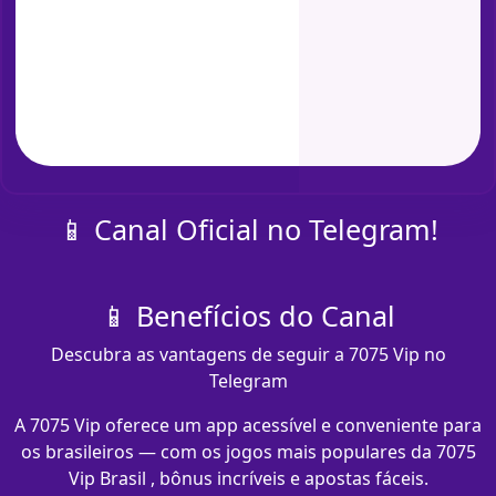
📱 Canal Oficial no Telegram!
📱 Benefícios do Canal
Descubra as vantagens de seguir a 7075 Vip no
Telegram
A 7075 Vip oferece um app acessível e conveniente para
os brasileiros — com os jogos mais populares da 7075
Vip Brasil , bônus incríveis e apostas fáceis.