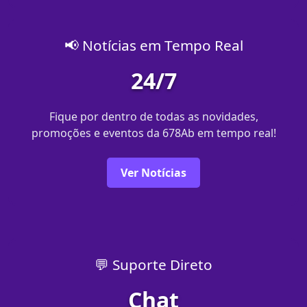
📢 Notícias em Tempo Real
24/7
Fique por dentro de todas as novidades,
promoções e eventos da 678Ab em tempo real!
Ver Notícias
💬 Suporte Direto
Chat