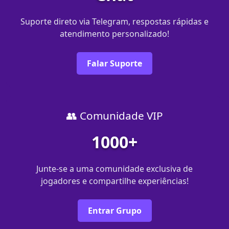
Suporte direto via Telegram, respostas rápidas e
atendimento personalizado!
Falar Suporte
👥 Comunidade VIP
1000+
Junte-se a uma comunidade exclusiva de
jogadores e compartilhe experiências!
Entrar Grupo