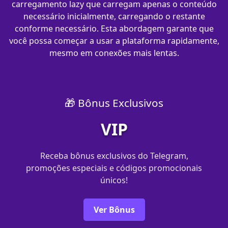
carregamento lazy que carregam apenas o conteúdo
necessário inicialmente, carregando o restante
conforme necessário. Esta abordagem garante que
você possa começar a usar a plataforma rapidamente,
mesmo em conexões mais lentas.
🎁 Bônus Exclusivos
VIP
Receba bônus exclusivos do Telegram,
promoções especiais e códigos promocionais
únicos!
Ver Bônus