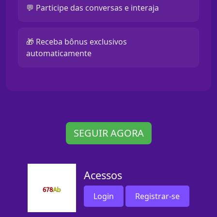
💬 Participe das conversas e interaja
🎁 Receba bônus exclusivos
automaticamente
SEGUIR AGORA
Acessos
Login
Registrar-se