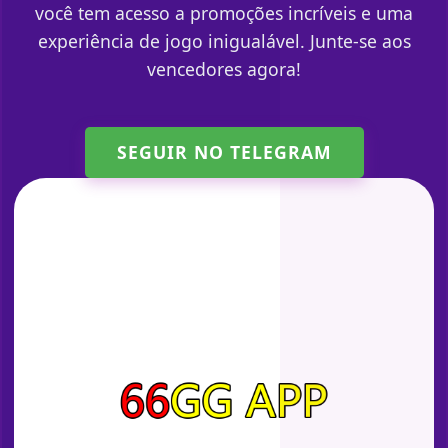
você tem acesso a promoções incríveis e uma
experiência de jogo inigualável. Junte-se aos
vencedores agora!
SEGUIR NO TELEGRAM