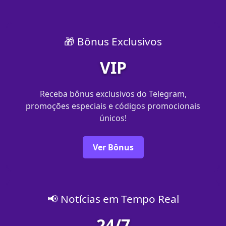
🎁 Bônus Exclusivos
VIP
Receba bônus exclusivos do Telegram,
promoções especiais e códigos promocionais
únicos!
Ver Bônus
📢 Notícias em Tempo Real
24/7