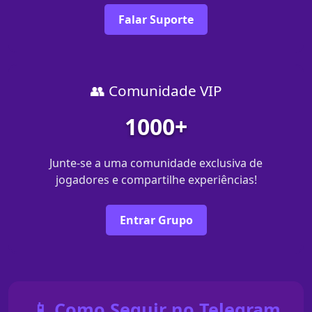
Falar Suporte
👥 Comunidade VIP
1000+
Junte-se a uma comunidade exclusiva de
jogadores e compartilhe experiências!
Entrar Grupo
📱 Como Seguir no Telegram