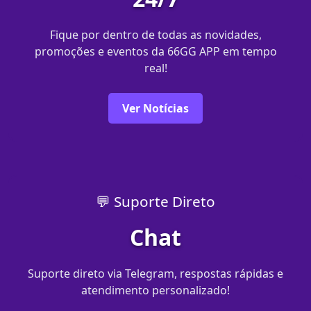
Fique por dentro de todas as novidades,
promoções e eventos da 66GG APP em tempo
real!
Ver Notícias
💬 Suporte Direto
Chat
Suporte direto via Telegram, respostas rápidas e
atendimento personalizado!