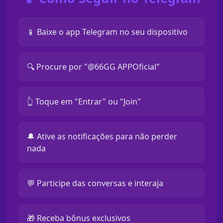
📱 Baixe o app Telegram no seu dispositivo
🔍 Procure por "@66GG APPOficial"
👆 Toque em "Entrar" ou "Join"
🔔 Ative as notificações para não perder
nada
💬 Participe das conversas e interaja
🎁 Receba bônus exclusivos