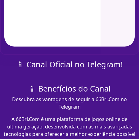
📱 Canal Oficial no Telegram!
📱 Benefícios do Canal
Descubra as vantagens de seguir a 66Brl.Com no
Telegram
A 66Brl.Com é uma plataforma de jogos online de
última geração, desenvolvida com as mais avançadas
tecnologias para oferecer a melhor experiência possível