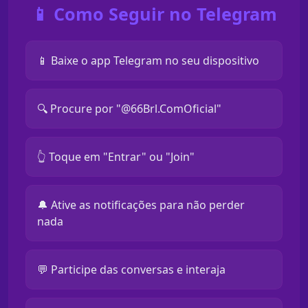
📱 Como Seguir no Telegram
📱 Baixe o app Telegram no seu dispositivo
🔍 Procure por "@66Brl.ComOficial"
👆 Toque em "Entrar" ou "Join"
🔔 Ative as notificações para não perder
nada
💬 Participe das conversas e interaja