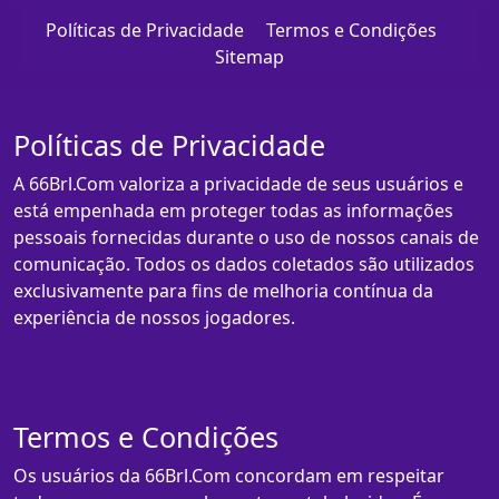
Políticas de Privacidade
Termos e Condições
Sitemap
Políticas de Privacidade
A 66Brl.Com valoriza a privacidade de seus usuários e
está empenhada em proteger todas as informações
pessoais fornecidas durante o uso de nossos canais de
comunicação. Todos os dados coletados são utilizados
exclusivamente para fins de melhoria contínua da
experiência de nossos jogadores.
Termos e Condições
Os usuários da 66Brl.Com concordam em respeitar