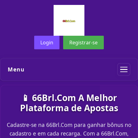
Login
Registrar-se
Menu
📱 66Brl.Com A Melhor
Plataforma de Apostas
Cadastre-se na 66Brl.Com para ganhar bônus no
cadastro e em cada recarga. Com a 66Brl.Com,