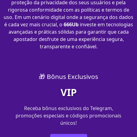
proteção da privacidade dos seus usuários e pela
rigorosa conformidade com as políticas e termos de
uso. Em um cenário digital onde a segurança dos dados
é cada vez mais crucial, o
666Ub
investe em tecnologias
avançadas e práticas sólidas para garantir que cada
apostador desfrute de uma experiência segura,
transparente e confiável.
🎁 Bônus Exclusivos
VIP
Receba bônus exclusivos do Telegram,
promoções especiais e códigos promocionais
únicos!