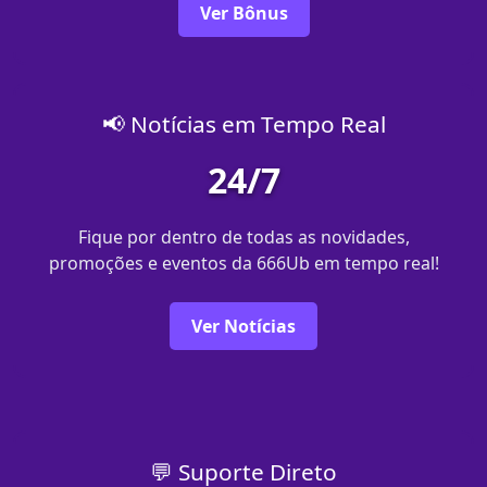
Ver Bônus
📢 Notícias em Tempo Real
24/7
Fique por dentro de todas as novidades,
promoções e eventos da 666Ub em tempo real!
Ver Notícias
💬 Suporte Direto