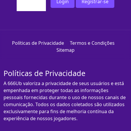
Login
Registrar-se
Políticas de Privacidade
Termos e Condições
Sitemap
Políticas de Privacidade
A 666Ub valoriza a privacidade de seus usuários e está
empenhada em proteger todas as informações
pessoais fornecidas durante o uso de nossos canais de
comunicação. Todos os dados coletados são utilizados
exclusivamente para fins de melhoria contínua da
experiência de nossos jogadores.