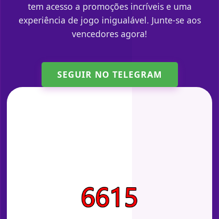
tem acesso a promoções incríveis e uma
experiência de jogo inigualável. Junte-se aos
vencedores agora!
SEGUIR NO TELEGRAM