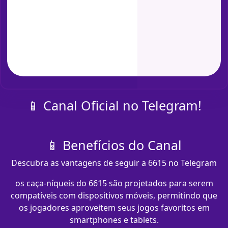
📱 Canal Oficial no Telegram!
📱 Benefícios do Canal
Descubra as vantagens de seguir a 6615 no Telegram
os caça-níqueis do 6615 são projetados para serem
compatíveis com dispositivos móveis, permitindo que
os jogadores aproveitem seus jogos favoritos em
smartphones e tablets.