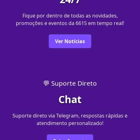
Fique por dentro de todas as novidades,
promoções e eventos da 6615 em tempo real!
Ver Notícias
💬 Suporte Direto
Chat
Suporte direto via Telegram, respostas rápidas e
atendimento personalizado!