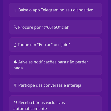
📱 Baixe o app Telegram no seu dispositivo
🔍 Procure por "@6615Oficial"
👆 Toque em "Entrar" ou "Join"
🔔 Ative as notificações para não perder
nada
💬 Participe das conversas e interaja
🎁 Receba bônus exclusivos
automaticamente