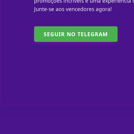
promoções incríveis e uma experiência d
Junte-se aos vencedores agora!
SEGUIR NO TELEGRAM