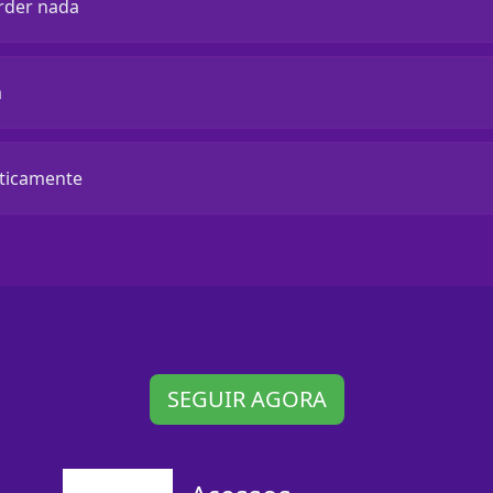
erder nada
a
aticamente
SEGUIR AGORA