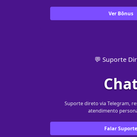
Ver Bônus
💬 Suporte Di
Cha
Suporte direto via Telegram, r
atendimento persona
Falar Suport