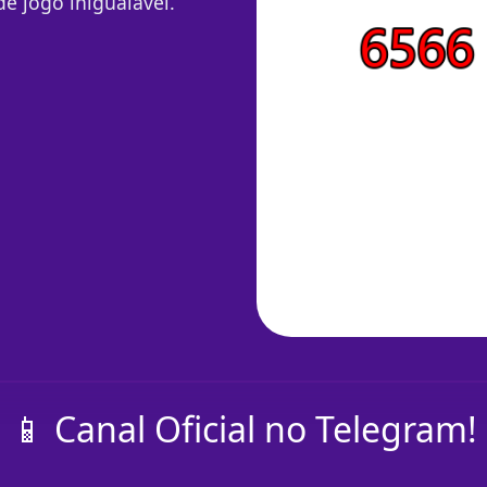
e jogo inigualável.
📱 Canal Oficial no Telegram!