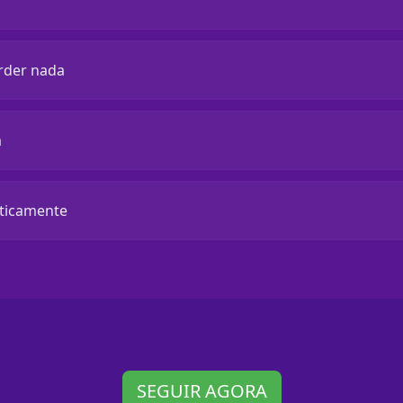
erder nada
a
aticamente
SEGUIR AGORA