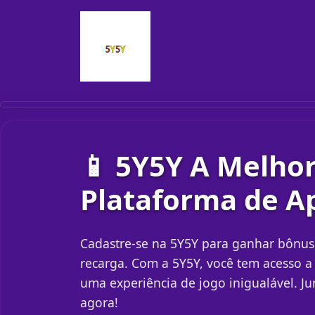
📱 5Y5Y A Melho
Plataforma de A
Cadastre-se na 5Y5Y para ganhar bônus
recarga. Com a 5Y5Y, você tem acesso a
uma experiência de jogo inigualável. J
agora!