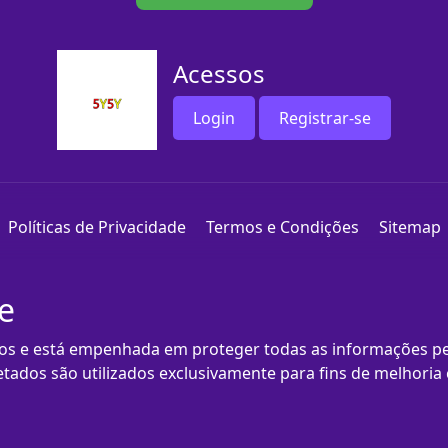
Acessos
Login
Registrar-se
Políticas de Privacidade
Termos e Condições
Sitemap
de
rios e está empenhada em proteger todas as informações p
tados são utilizados exclusivamente para fins de melhoria