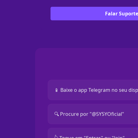
Falar Suport
📱 Baixe o app Telegram no seu disp
🔍 Procure por "@5Y5YOficial"