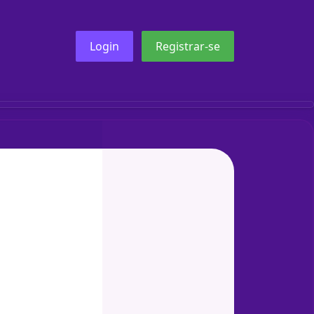
Login
Registrar-se