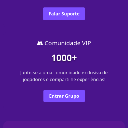
Falar Suporte
👥 Comunidade VIP
1000+
Junte-se a uma comunidade exclusiva de
jogadores e compartilhe experiências!
Entrar Grupo