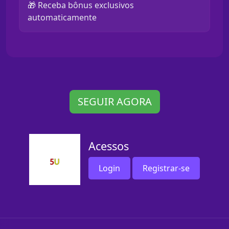
🎁 Receba bônus exclusivos
automaticamente
SEGUIR AGORA
Acessos
Login
Registrar-se