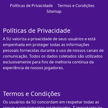
Políticas de Privacidade
Termos e Condições
Sitemap
Políticas de Privacidade
A 5U valoriza a privacidade de seus usuários e está
empenhada em proteger todas as informações
pessoais fornecidas durante o uso de nossos canais de
comunicação. Todos os dados coletados são utilizados
exclusivamente para fins de melhoria contínua da
experiência de nossos jogadores.
Termos e Condições
Os usuários da 5U concordam em respeitar todas as
regras e regulamentos estabelecidos. É importante ler