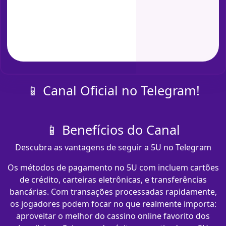
📱 Canal Oficial no Telegram!
📱 Benefícios do Canal
Descubra as vantagens de seguir a 5U no Telegram
Os métodos de pagamento no 5U com​ incluem cartões
de crédito, carteiras eletrônicas, e transferências
bancárias. Com transações processadas rapidamente,
os jogadores podem focar no que realmente importa:
aproveitar o melhor do cassino online favorito dos