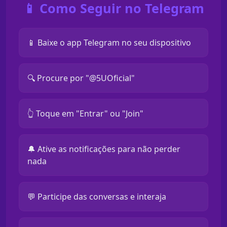
📱 Como Seguir no Telegram
📱 Baixe o app Telegram no seu dispositivo
🔍 Procure por "@5UOficial"
👆 Toque em "Entrar" ou "Join"
🔔 Ative as notificações para não perder
nada
💬 Participe das conversas e interaja