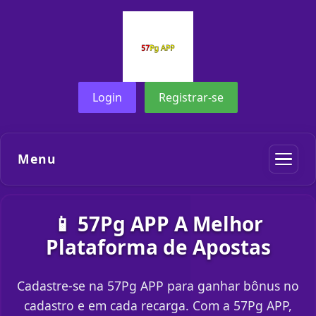
Login
Registrar-se
Menu
📱 57Pg APP A Melhor
Plataforma de Apostas
Cadastre-se na 57Pg APP para ganhar bônus no
cadastro e em cada recarga. Com a 57Pg APP,