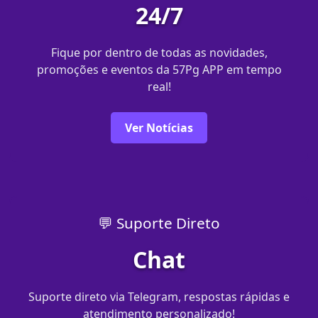
24/7
Fique por dentro de todas as novidades,
promoções e eventos da 57Pg APP em tempo
real!
Ver Notícias
💬 Suporte Direto
Chat
Suporte direto via Telegram, respostas rápidas e
atendimento personalizado!