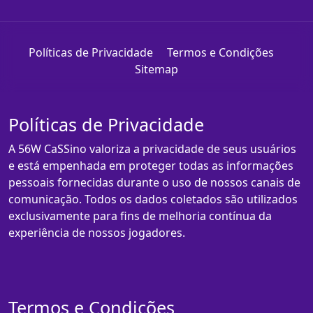
Políticas de Privacidade
Termos e Condições
Sitemap
Políticas de Privacidade
A 56W CaSSino valoriza a privacidade de seus usuários
e está empenhada em proteger todas as informações
pessoais fornecidas durante o uso de nossos canais de
comunicação. Todos os dados coletados são utilizados
exclusivamente para fins de melhoria contínua da
experiência de nossos jogadores.
Termos e Condições