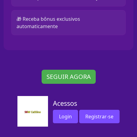
🎁 Receba bônus exclusivos
automaticamente
SEGUIR AGORA
Acessos
Login
Registrar-se