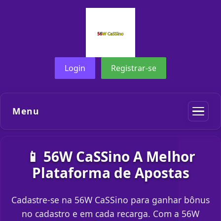
Login
Registrar-se
Menu
📱 56W CaSSino A Melhor
Plataforma de Apostas
Cadastre-se na 56W CaSSino para ganhar bônus
no cadastro e em cada recarga. Com a 56W