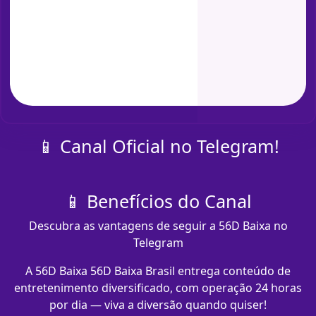
📱 Canal Oficial no Telegram!
📱 Benefícios do Canal
Descubra as vantagens de seguir a 56D Baixa no
Telegram
A 56D Baixa 56D Baixa Brasil entrega conteúdo de
entretenimento diversificado, com operação 24 horas
por dia — viva a diversão quando quiser!