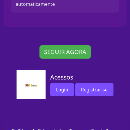
automaticamente
SEGUIR AGORA
Acessos
Login
Registrar-se