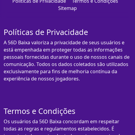
Políticas de Privacidade
Termos e Condições
Sitemap
Políticas de Privacidade
A 56D Baixa valoriza a privacidade de seus usuários e
está empenhada em proteger todas as informações
pessoais fornecidas durante o uso de nossos canais de
comunicação. Todos os dados coletados são utilizados
exclusivamente para fins de melhoria contínua da
experiência de nossos jogadores.
Termos e Condições
Os usuários da 56D Baixa concordam em respeitar
todas as regras e regulamentos estabelecidos. É