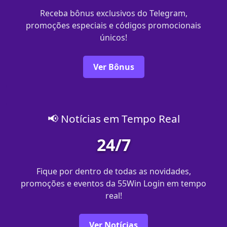
Receba bônus exclusivos do Telegram,
promoções especiais e códigos promocionais
únicos!
Ver Bônus
📢 Notícias em Tempo Real
24/7
Fique por dentro de todas as novidades,
promoções e eventos da 55Win Login em tempo
real!
Ver Notícias