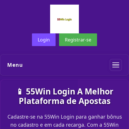
Login
Registrar-se
Menu
📱 55Win Login A Melhor
Plataforma de Apostas
Cadastre-se na 55Win Login para ganhar bônus
no cadastro e em cada recarga. Com a 55Win