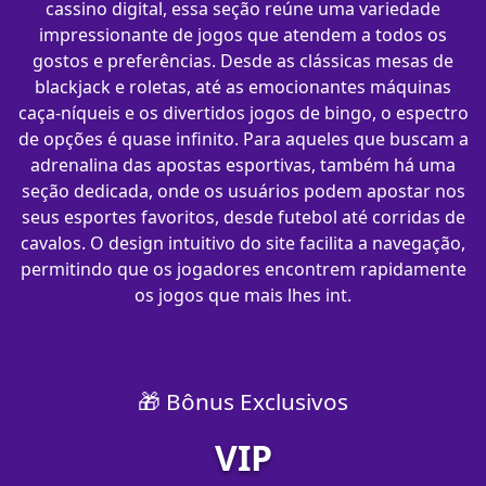
cassino digital, essa seção reúne uma variedade
impressionante de jogos que atendem a todos os
gostos e preferências. Desde as clássicas mesas de
blackjack e roletas, até as emocionantes máquinas
caça-níqueis e os divertidos jogos de bingo, o espectro
de opções é quase infinito. Para aqueles que buscam a
adrenalina das apostas esportivas, também há uma
seção dedicada, onde os usuários podem apostar nos
seus esportes favoritos, desde futebol até corridas de
cavalos. O design intuitivo do site facilita a navegação,
permitindo que os jogadores encontrem rapidamente
os jogos que mais lhes int.
🎁 Bônus Exclusivos
VIP