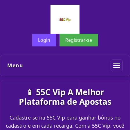
Login
Registrar-se
Menu
📱 55C Vip A Melhor
Plataforma de Apostas
Cadastre-se na 55C Vip para ganhar bônus no
cadastro e em cada recarga. Com a 55C Vip, você