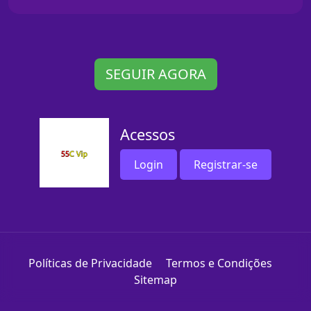
SEGUIR AGORA
Acessos
Login
Registrar-se
Políticas de Privacidade
Termos e Condições
Sitemap