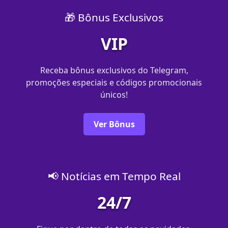
🎁 Bônus Exclusivos
VIP
Receba bônus exclusivos do Telegram,
promoções especiais e códigos promocionais
únicos!
Ver Bônus
📢 Notícias em Tempo Real
24/7