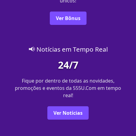
únicos!
Ver Bônus
📢 Notícias em Tempo Real
24/7
Fique por dentro de todas as novidades,
promoções e eventos da 555U.Com em tempo
real!
Ver Notícias