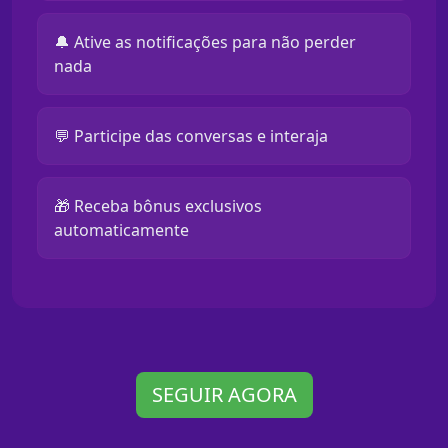
🔔 Ative as notificações para não perder
nada
💬 Participe das conversas e interaja
🎁 Receba bônus exclusivos
automaticamente
SEGUIR AGORA