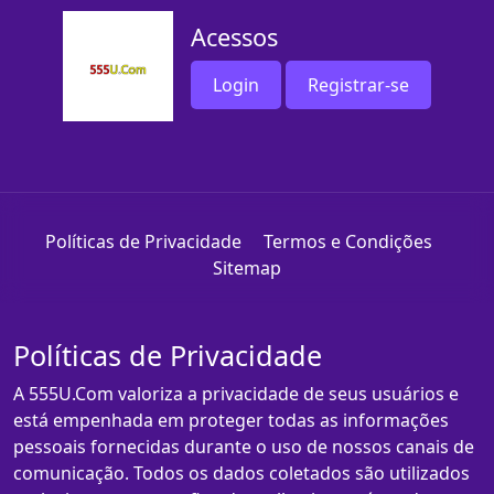
Acessos
Login
Registrar-se
Políticas de Privacidade
Termos e Condições
Sitemap
Políticas de Privacidade
A 555U.Com valoriza a privacidade de seus usuários e
está empenhada em proteger todas as informações
pessoais fornecidas durante o uso de nossos canais de
comunicação. Todos os dados coletados são utilizados