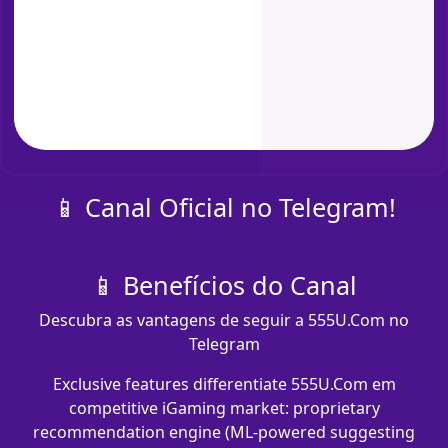
📱 Canal Oficial no Telegram!
📱 Benefícios do Canal
Descubra as vantagens de seguir a 555U.Com no
Telegram
Exclusive features differentiate 555U.Com em
competitive iGaming market: proprietary
recommendation engine (ML-powered suggesting