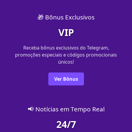
🎁 Bônus Exclusivos
VIP
Receba bônus exclusivos do Telegram,
promoções especiais e códigos promocionais
únicos!
Ver Bônus
📢 Notícias em Tempo Real
24/7