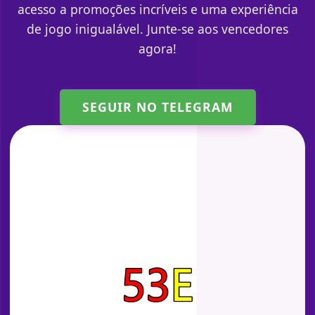
acesso a promoções incríveis e uma experiência
de jogo inigualável. Junte-se aos vencedores
agora!
SEGUIR NO TELEGRAM