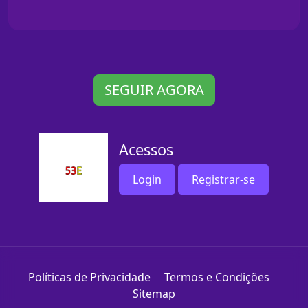
SEGUIR AGORA
Acessos
Login
Registrar-se
Políticas de Privacidade
Termos e Condições
Sitemap