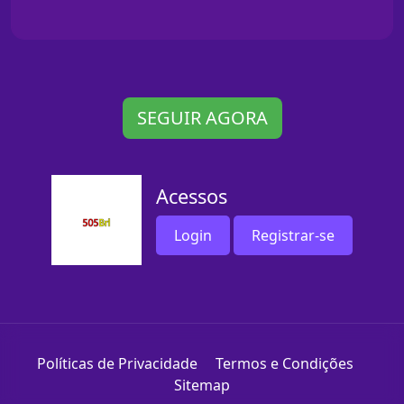
SEGUIR AGORA
Acessos
Login
Registrar-se
Políticas de Privacidade
Termos e Condições
Sitemap