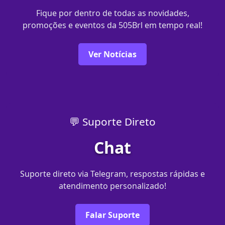
Fique por dentro de todas as novidades,
promoções e eventos da 505Brl em tempo real!
Ver Notícias
💬 Suporte Direto
Chat
Suporte direto via Telegram, respostas rápidas e
atendimento personalizado!
Falar Suporte