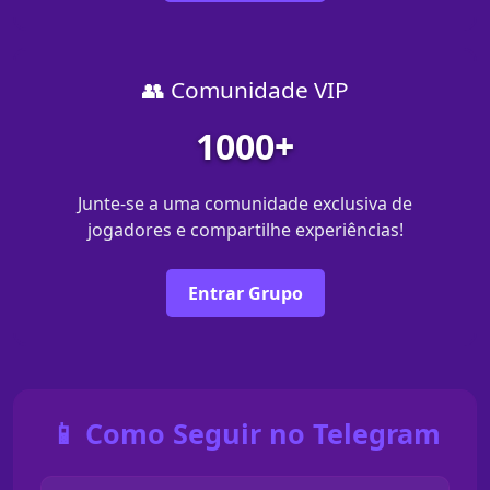
👥 Comunidade VIP
1000+
Junte-se a uma comunidade exclusiva de
jogadores e compartilhe experiências!
Entrar Grupo
📱 Como Seguir no Telegram