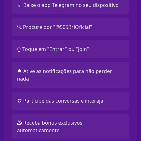
📱 Baixe o app Telegram no seu dispositivo
🔍 Procure por "@505BrlOficial"
👆 Toque em "Entrar" ou "Join"
🔔 Ative as notificações para não perder
nada
💬 Participe das conversas e interaja
🎁 Receba bônus exclusivos
automaticamente