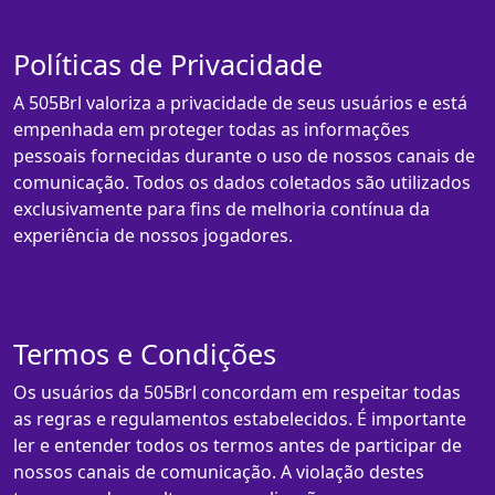
Políticas de Privacidade
A 505Brl valoriza a privacidade de seus usuários e está
empenhada em proteger todas as informações
pessoais fornecidas durante o uso de nossos canais de
comunicação. Todos os dados coletados são utilizados
exclusivamente para fins de melhoria contínua da
experiência de nossos jogadores.
Termos e Condições
Os usuários da 505Brl concordam em respeitar todas
as regras e regulamentos estabelecidos. É importante
ler e entender todos os termos antes de participar de
nossos canais de comunicação. A violação destes