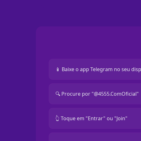
📱 Baixe o app Telegram no seu disp
🔍 Procure por "@4555.ComOficial"
👆 Toque em "Entrar" ou "Join"