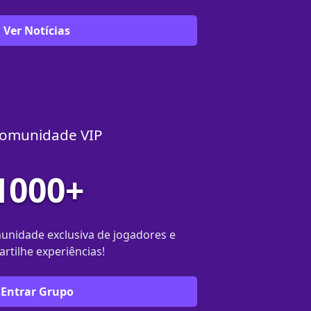
Ver Notícias
Comunidade VIP
1000+
unidade exclusiva de jogadores e
rtilhe experiências!
Entrar Grupo