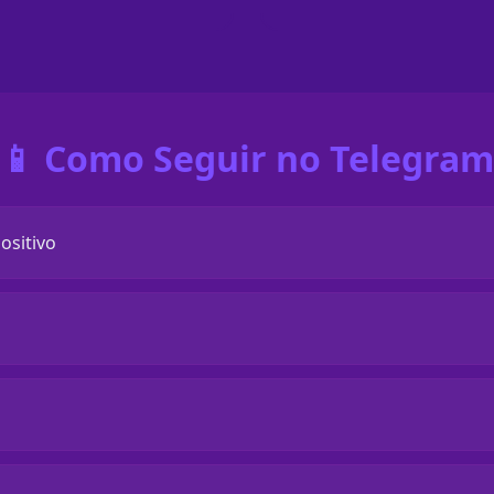
📱 Como Seguir no Telegram
ositivo