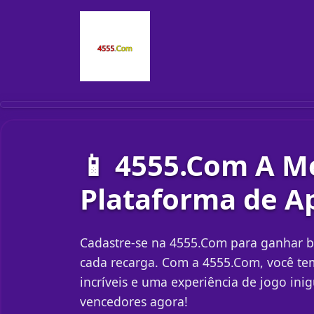
📱 4555.Com A M
Plataforma de A
Cadastre-se na 4555.Com para ganhar 
cada recarga. Com a 4555.Com, você t
incríveis e uma experiência de jogo inig
vencedores agora!