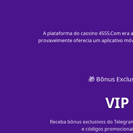
A plataforma do cassino 4555.Com era a
provavelmente oferecia um aplicativo móve
🎁 Bônus Exclu
VIP
Receba bônus exclusivos do Telegra
e códigos promocionai