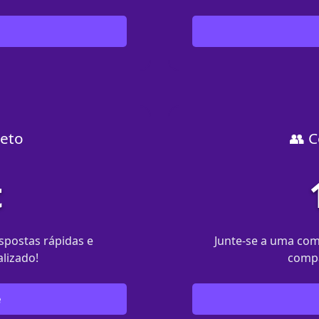
reto
👥 
t
espostas rápidas e
Junte-se a uma com
lizado!
compa
e