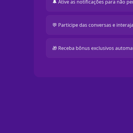
🔔 Ative as notificações para não p
💬 Participe das conversas e interaj
🎁 Receba bônus exclusivos autom