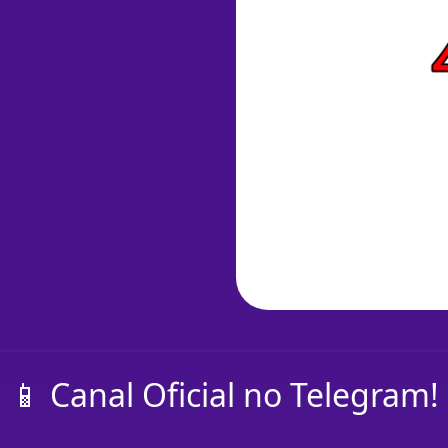
📱 Canal Oficial no Telegram!