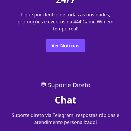
Fique por dentro de todas as novidades,
promoções e eventos da 444 Game Win em
tempo real!
Ver Notícias
💬 Suporte Direto
Chat
Suporte direto via Telegram, respostas rápidas e
atendimento personalizado!