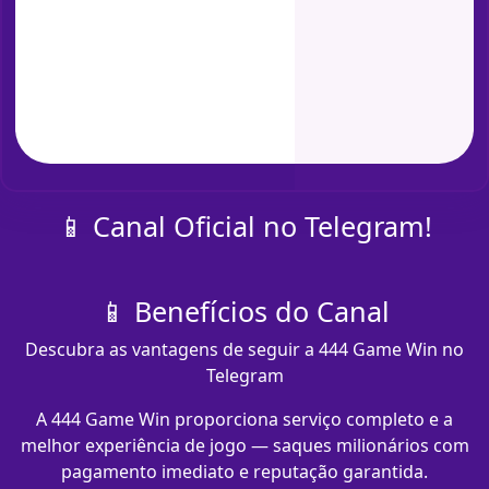
📱 Canal Oficial no Telegram!
📱 Benefícios do Canal
Descubra as vantagens de seguir a 444 Game Win no
Telegram
A 444 Game Win proporciona serviço completo e a
melhor experiência de jogo — saques milionários com
pagamento imediato e reputação garantida.