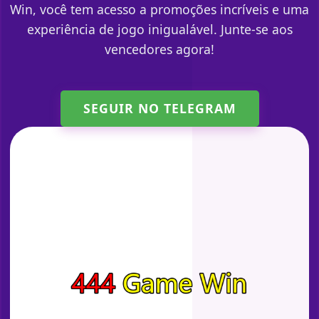
Win, você tem acesso a promoções incríveis e uma
experiência de jogo inigualável. Junte-se aos
vencedores agora!
SEGUIR NO TELEGRAM