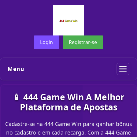
Login
Registrar-se
Menu
📱 444 Game Win A Melhor
Plataforma de Apostas
Cadastre-se na 444 Game Win para ganhar bônus
no cadastro e em cada recarga. Com a 444 Game