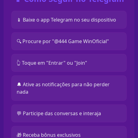
📱 Baixe o app Telegram no seu dispositivo
🔍 Procure por "@444 Game WinOficial"
👆 Toque em "Entrar" ou "Join"
🔔 Ative as notificações para não perder
nada
💬 Participe das conversas e interaja
🎁 Receba bônus exclusivos