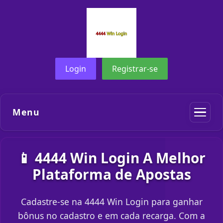
Login
Registrar-se
Menu
📱 4444 Win Login A Melhor
Plataforma de Apostas
Cadastre-se na 4444 Win Login para ganhar
bônus no cadastro e em cada recarga. Com a