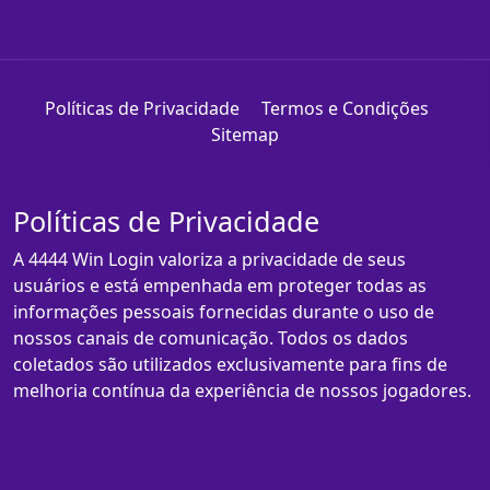
Políticas de Privacidade
Termos e Condições
Sitemap
Políticas de Privacidade
A 4444 Win Login valoriza a privacidade de seus
usuários e está empenhada em proteger todas as
informações pessoais fornecidas durante o uso de
nossos canais de comunicação. Todos os dados
coletados são utilizados exclusivamente para fins de
melhoria contínua da experiência de nossos jogadores.