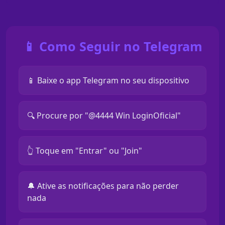
📱 Como Seguir no Telegram
📱 Baixe o app Telegram no seu dispositivo
🔍 Procure por "@4444 Win LoginOficial"
👆 Toque em "Entrar" ou "Join"
🔔 Ative as notificações para não perder
nada