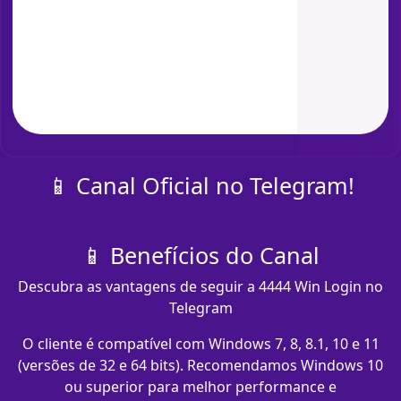
📱 Canal Oficial no Telegram!
📱 Benefícios do Canal
Descubra as vantagens de seguir a 4444 Win Login no
Telegram
O cliente é compatível com Windows 7, 8, 8.1, 10 e 11
(versões de 32 e 64 bits). Recomendamos Windows 10
ou superior para melhor performance e