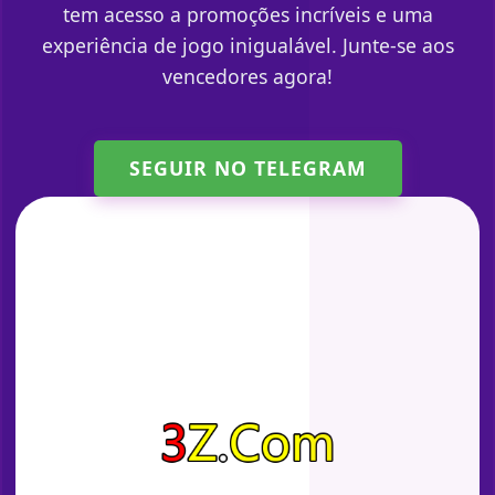
tem acesso a promoções incríveis e uma
experiência de jogo inigualável. Junte-se aos
vencedores agora!
SEGUIR NO TELEGRAM