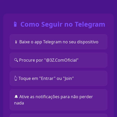
📱 Como Seguir no Telegram
📱 Baixe o app Telegram no seu dispositivo
🔍 Procure por "@3Z.ComOficial"
👆 Toque em "Entrar" ou "Join"
🔔 Ative as notificações para não perder
nada