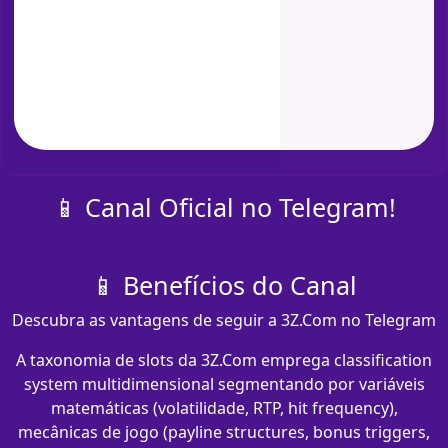
📱 Canal Oficial no Telegram!
📱 Benefícios do Canal
Descubra as vantagens de seguir a 3Z.Com no Telegram
A taxonomia de slots da 3Z.Com emprega classification
system multidimensional segmentando por variáveis
matemáticas (volatilidade, RTP, hit frequency),
mecânicas de jogo (payline structures, bonus triggers,