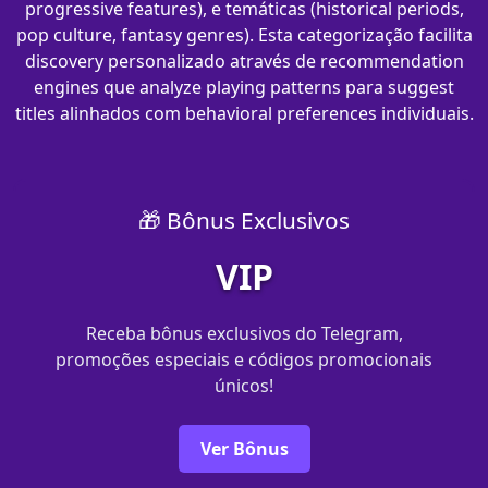
progressive features), e temáticas (historical periods,
pop culture, fantasy genres). Esta categorização facilita
discovery personalizado através de recommendation
engines que analyze playing patterns para suggest
titles alinhados com behavioral preferences individuais.
🎁 Bônus Exclusivos
VIP
Receba bônus exclusivos do Telegram,
promoções especiais e códigos promocionais
únicos!
Ver Bônus