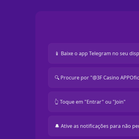
📱 Baixe o app Telegram no seu disp
🔍 Procure por "@3F Casino APPOfic
👆 Toque em "Entrar" ou "Join"
🔔 Ative as notificações para não p