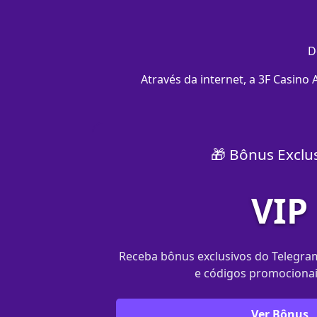
D
Através da internet, a 3F Casino
🎁 Bônus Exclu
VIP
Receba bônus exclusivos do Telegra
e códigos promocionai
Ver Bônus