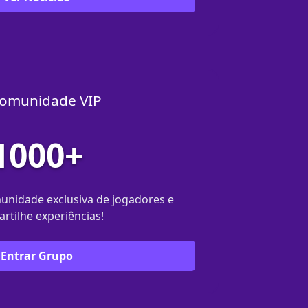
Comunidade VIP
1000+
unidade exclusiva de jogadores e
rtilhe experiências!
Entrar Grupo