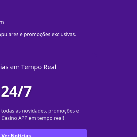
am
populares e promoções exclusivas.
cias em Tempo Real
24/7
e todas as novidades, promoções e
F Casino APP em tempo real!
Ver Notícias