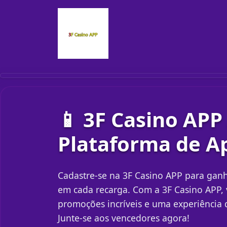
📱 3F Casino APP
Plataforma de A
Cadastre-se na 3F Casino APP para gan
em cada recarga. Com a 3F Casino APP, 
promoções incríveis e uma experiência d
Junte-se aos vencedores agora!