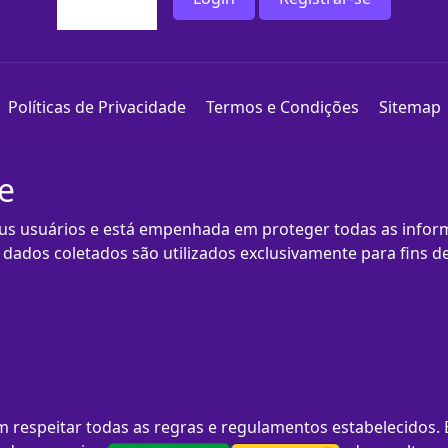
Políticas de Privacidade
Termos e Condições
Sitemap
de
seus usuários e está empenhada em proteger todas as info
dados coletados são utilizados exclusivamente para fins d
respeitar todas as regras e regulamentos estabelecidos. É