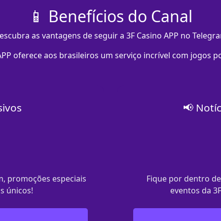
📱 Benefícios do Canal
escubra as vantagens de seguir a 3F Casino APP no Telegr
 APP oferece aos brasileiros um serviço incrível com jogos 
sivos
📢 Notí
m, promoções especiais
Fique por dentro d
s únicos!
eventos da 3