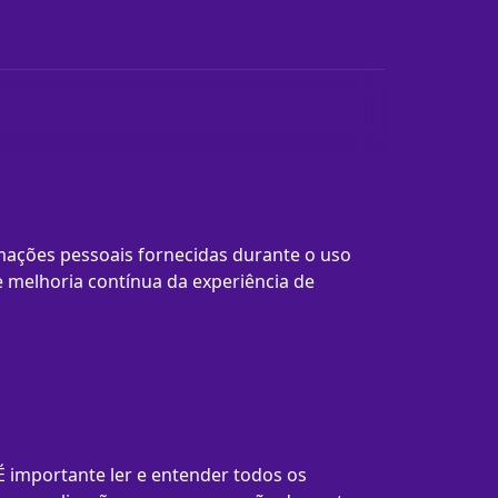
rmações pessoais fornecidas durante o uso
e melhoria contínua da experiência de
 importante ler e entender todos os