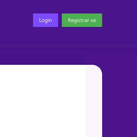
Login
Registrar-se