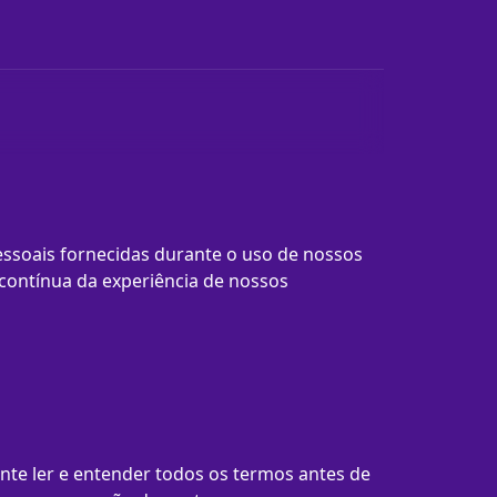
essoais fornecidas durante o uso de nossos
 contínua da experiência de nossos
nte ler e entender todos os termos antes de