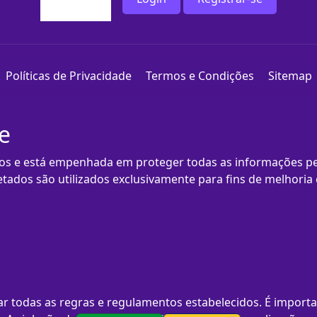
Políticas de Privacidade
Termos e Condições
Sitemap
de
rios e está empenhada em proteger todas as informações p
tados são utilizados exclusivamente para fins de melhoria
 todas as regras e regulamentos estabelecidos. É importa