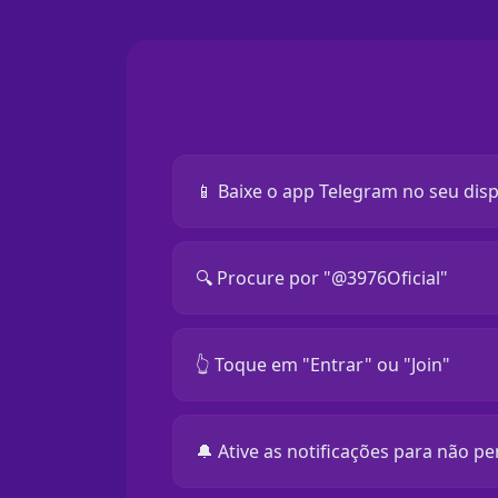
📱 Baixe o app Telegram no seu disp
🔍 Procure por "@3976Oficial"
👆 Toque em "Entrar" ou "Join"
🔔 Ative as notificações para não p