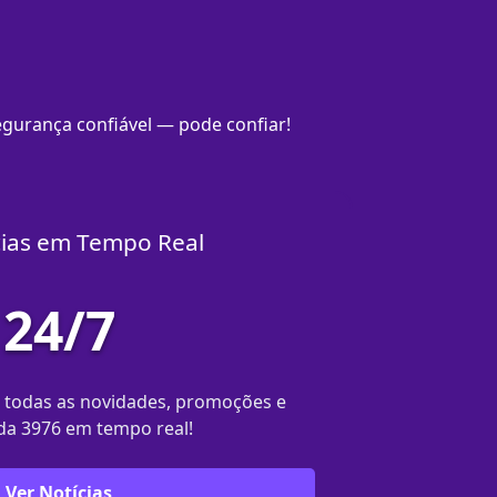
egurança confiável — pode confiar!
cias em Tempo Real
24/7
e todas as novidades, promoções e
da 3976 em tempo real!
Ver Notícias