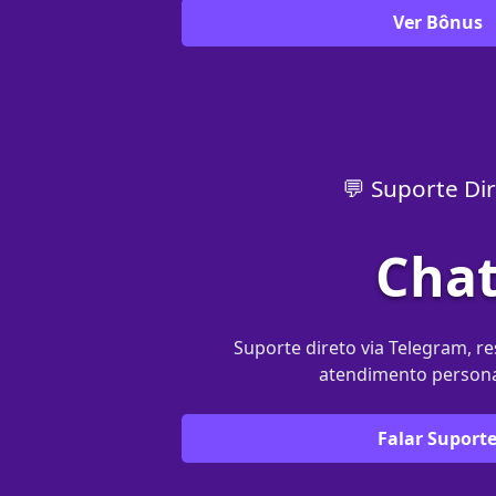
Ver Bônus
💬 Suporte Di
Cha
Suporte direto via Telegram, r
atendimento persona
Falar Suport