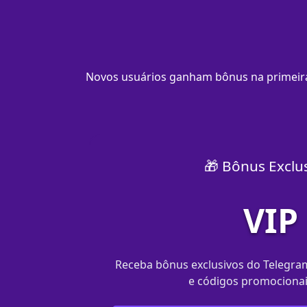
Novos usuários ganham bônus na primeira 
🎁 Bônus Exclu
VIP
Receba bônus exclusivos do Telegra
e códigos promocionai