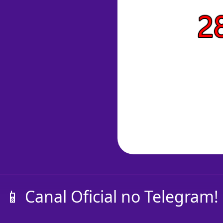
📱 Canal Oficial no Telegram!