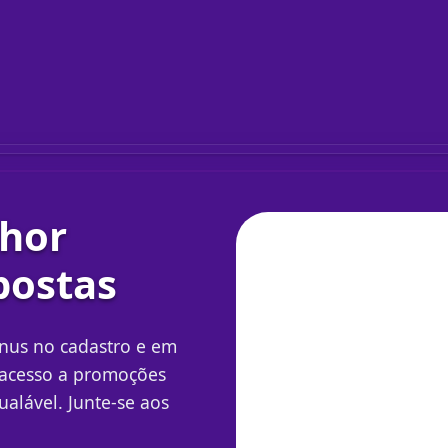
lhor
postas
nus no cadastro e em
 acesso a promoções
ualável. Junte-se aos