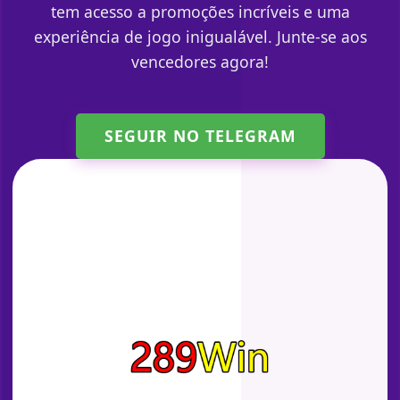
tem acesso a promoções incríveis e uma
experiência de jogo inigualável. Junte-se aos
vencedores agora!
SEGUIR NO TELEGRAM