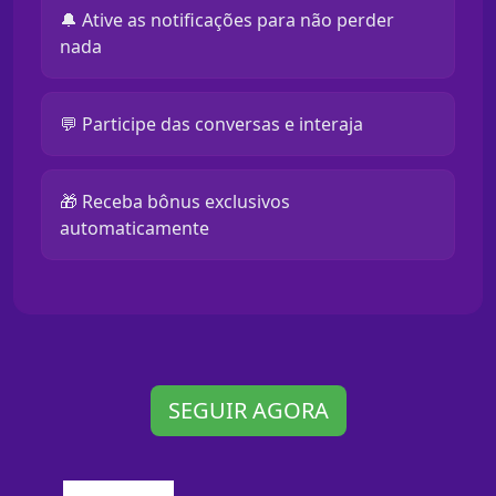
🔔 Ative as notificações para não perder
nada
💬 Participe das conversas e interaja
🎁 Receba bônus exclusivos
automaticamente
SEGUIR AGORA