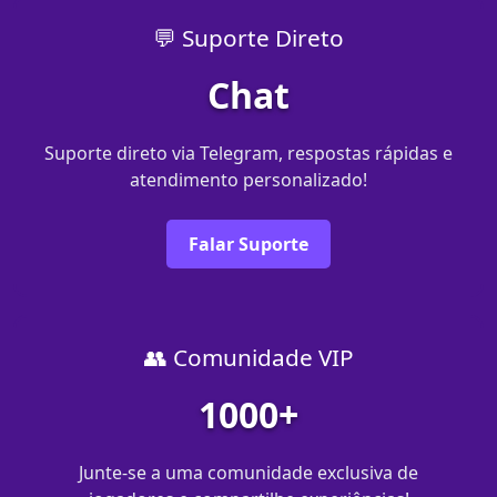
💬 Suporte Direto
Chat
Suporte direto via Telegram, respostas rápidas e
atendimento personalizado!
Falar Suporte
👥 Comunidade VIP
1000+
Junte-se a uma comunidade exclusiva de