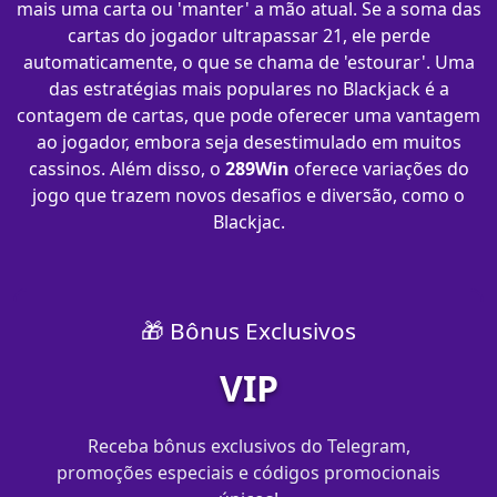
mais uma carta ou 'manter' a mão atual. Se a soma das
cartas do jogador ultrapassar 21, ele perde
automaticamente, o que se chama de 'estourar'. Uma
das estratégias mais populares no Blackjack é a
contagem de cartas, que pode oferecer uma vantagem
ao jogador, embora seja desestimulado em muitos
cassinos. Além disso, o
289Win
oferece variações do
jogo que trazem novos desafios e diversão, como o
Blackjac.
🎁 Bônus Exclusivos
VIP
Receba bônus exclusivos do Telegram,
promoções especiais e códigos promocionais