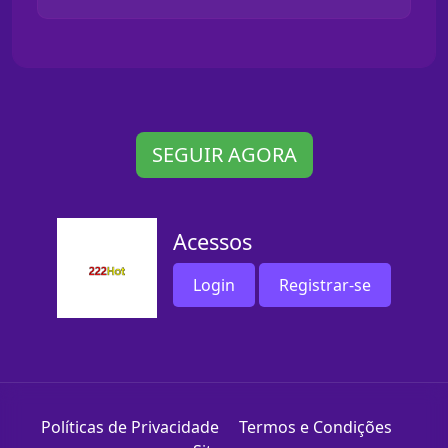
SEGUIR AGORA
Acessos
Login
Registrar-se
Políticas de Privacidade
Termos e Condições