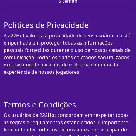
Sitemap
Políticas de Privacidade
A 222Hot valoriza a privacidade de seus usuários e está
empenhada em proteger todas as informações
pessoais fornecidas durante o uso de nossos canais de
comunicação. Todos os dados coletados são utilizados
exclusivamente para fins de melhoria contínua da
experiência de nossos jogadores.
Termos e Condições
Os usuários da 222Hot concordam em respeitar todas
as regras e regulamentos estabelecidos. É importante
ler e entender todos os termos antes de participar de